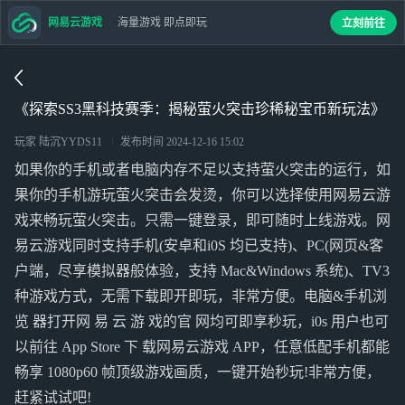
网易云游戏
海量游戏 即点即玩
立刻前往
《探索SS3黑科技赛季：揭秘萤火突击珍稀秘宝币新玩法》
玩家 陆沉YYDS11
发布时间
2024-12-16 15:02
如果你的手机或者电脑内存不足以支持萤火突击的运行，如
果你的手机游玩萤火突击会发烫，你可以选择使用网易云游
戏来畅玩萤火突击。只需一键登录，即可随时上线游戏。网
易云游戏同时支持手机(安卓和i0S 均已支持)、PC(网页&客
户端，尽享模拟器般体验，支持 Mac&Windows 系统)、TV3
种游戏方式，无需下载即开即玩，非常方便。电脑&手机浏
览 器打开网 易 云 游 戏的官 网均可即享秒玩，i0s 用户也可
以前往 App Store 下 载网易云游戏 APP，任意低配手机都能
畅享 1080p60 帧顶级游戏画质，一键开始秒玩!非常方便，
赶紧试试吧!