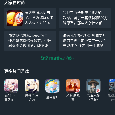
大家在讨论
萤火彻底玩明白
我把东西全部卖了挑战白手
了。萤火你玩就要
起家。留了一套装备和500万
占人缘关系和运
科恩币，那些大杂什么都没
气。这游戏不是硬
卖。第二天赚到了1000万，
核游戏，技术好没
大闸也是装满了。
虽然我也喜欢玩萤火突击，
谁有光能核心补给啊我要升
用。就像我从来没
也希望它慢慢好起来，但网
爪刀三级目前还有二十八个
有人给我送过东
易你不会做团竞，能不能别
光能核心 还差四十个我拿高
西，所以我的仓库
做团竞？我打了一个早上人
阔换有意者在评论区留下你
里很穷。从测试服
都快疯掉了，我一个连擂钻
的萤火姓名
游戏详情查看更多内容
打到现在也才差不
都没解锁的人，才卡在士兵
多两亿身价。我的
二，你给我干出来一个61级
东西都是靠自己出
更多热门游戏
的将官，要么就是12级13级
的。我之后游戏
的
崩坏：星
原神·空月
光遇-致梵
第五人格
永劫
蛋仔派对
穹铁道-4.4
之歌
高
（官服）
（ste
版本