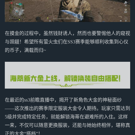
在摸金的过程中，虽然钱财诱人，然而也要警惕他人的窥视
与觊觎！希望所有萤火虫们在SS3赛季能够顺利收集到心仪
的币子，满载而归~
在最近的ss3前瞻直播中，揭开了新角色大金的神秘面纱
——这次推出的赛季限定服装大金令人期待。玩家只需达到
5级并完成特定任务，就能解锁海蒂在避难所的入住。这样
一来，不仅可以随意更换服装，还能与她始终相伴，堪称真
正的大金“搭档”！