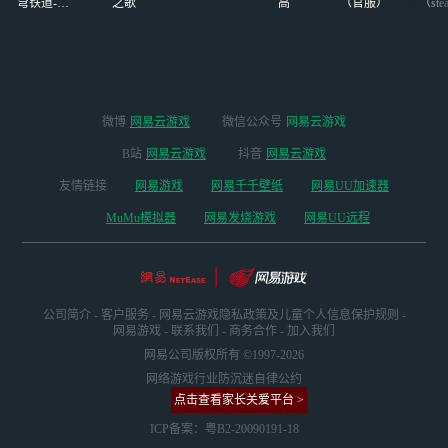
穹铁道-4.4
之歌
高
（官服）
（ste
版本
微博
网易云游戏
微信公众号
网易云游戏
B站
网易云游戏
抖音
网易云游戏
友情链接
网易游戏
网易千千壁纸
网易UU加速器
MuMu模拟器
网易发烧游戏
网易UU远程
公司简介
-
客户服务
-
网易云游戏隐私政策及儿童个人信息保护规则
-
网易游戏
-
联系我们
-
商务合作
-
加入我们
网易公司版权所有 ©1997-2026
网络游戏行业防沉迷自律公约
点击查看家长关爱平台 >
ICP备案：粤B2-20090191-18