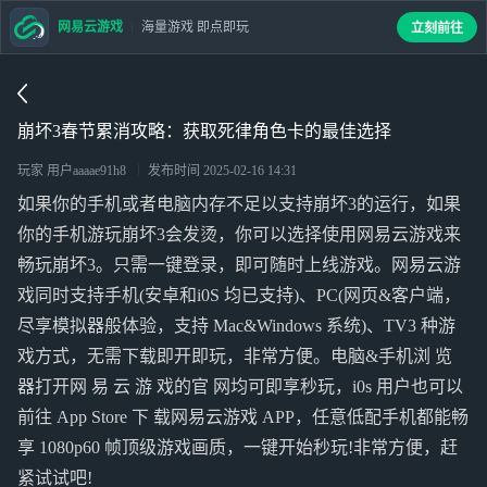
网易云游戏
海量游戏 即点即玩
立刻前往
崩坏3春节累消攻略：获取死律角色卡的最佳选择
玩家 用户aaaae91h8
发布时间
2025-02-16 14:31
如果你的手机或者电脑内存不足以支持崩坏3的运行，如果
你的手机游玩崩坏3会发烫，你可以选择使用网易云游戏来
畅玩崩坏3。只需一键登录，即可随时上线游戏。网易云游
戏同时支持手机(安卓和i0S 均已支持)、PC(网页&客户端，
尽享模拟器般体验，支持 Mac&Windows 系统)、TV3 种游
戏方式，无需下载即开即玩，非常方便。电脑&手机浏 览
器打开网 易 云 游 戏的官 网均可即享秒玩，i0s 用户也可以
前往 App Store 下 载网易云游戏 APP，任意低配手机都能畅
享 1080p60 帧顶级游戏画质，一键开始秒玩!非常方便，赶
紧试试吧!