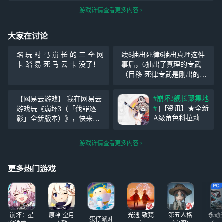
游戏详情查看更多内容
大家在讨论
踏 玩 时 马 崩 长 的 三 全 网
续6抽出死律6抽出真理这件
卡 踏 易 死 马 云 卡 没了！
事后，6抽出了真理的专武
（目移 死律专武是刚出的时
候2抽出的，乐 绀海组，好
吃爱吃
#崩坏3舰长聚集地
【网易云游戏】 我在网易云
#
|【资讯】★全新
游戏玩《崩坏3（「伐罪逐
A级角色科拉莉
影」全新版本）》，快来一
「女武神·重机」
起玩吧~ 免下载免安装，直
即将登场★ 「你
接可以玩，体验非常好，还
游戏详情查看更多内容
很好奇我的尾巴？
有上百款游戏等你来畅玩哦~
它是冬季促销活动
https://cg.163.com
的赠品，放在家也
更多热门游戏
是吃灰，还不如挂
自己身上。」
「……好吧，它是
真货，和我的耳朵
崩坏：星
原神·空月
光遇-致梵
第五人格
永劫
一
蛋仔派对