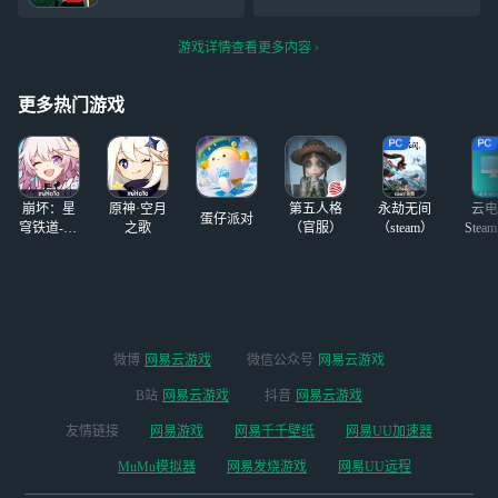
啊，可能还会是卡
要啊
非常的善良好吧
姐爱上仇人，来一场入室抢
龙啊！（渐渐失去
，大狐狸徽章，绊
劫的爱还倒追，我呸！这第
生命体征）
游戏详情查看更多内容
爱叫声，欧若拉的
六位男主还丑爆了！把人弄
叫声，蓝底蝙蝠斗
去当猎人小姐打流浪体，一
徽章 太棒了#光遇
更多热门游戏
打一个不吱声，然后充钱搞
复刻
崩坏：星
原神·空月
第五人格
永劫无间
云电
蛋仔派对
穹铁道-4.4
之歌
（官服）
（steam）
Stea
版本
启
微博
网易云游戏
微信公众号
网易云游戏
B站
网易云游戏
抖音
网易云游戏
友情链接
网易游戏
网易千千壁纸
网易UU加速器
MuMu模拟器
网易发烧游戏
网易UU远程