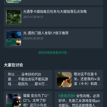
光遇季卡蜡烛每日任务与大蜡烛落石点攻略
2025/11/28 00:21
光·遇热门猎人发型CP搭子推荐
2026/01/26 00:20
游戏详情查看更多内容
大家在讨论
嗯对这不仅是卡
所以……没考好的代价
龙，还是我的oc言
是……不能出去玩不能玩游
清（卡卡）和寂九
戏……就因为……那30万？
（龙骨）很甜的小
我一说想玩……就让我拿出3
情侣呀，喂喂喂碰
0万还她……呵，哭被说是装
猫猫 变白鸟了Σ(°
#游戏评测#
全性向哦，必须
到卡卡和龙骨的时
给她看的，那当初生我干什
口°)。太帅了好
好评，先是乙女游戏变成gay
候不一定是龙卡
么啊……养不了养不起就别
吧！这只小鸟也是
也能玩，然后这剧情猎人小