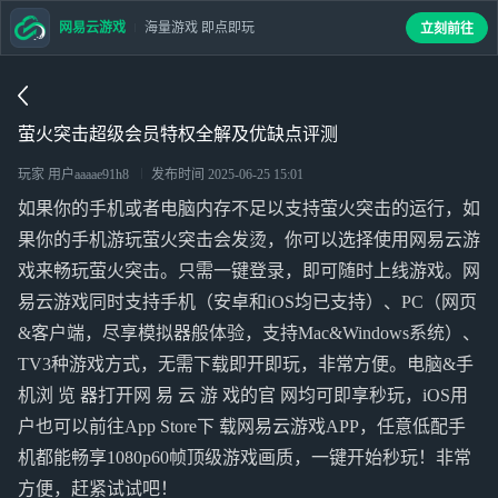
网易云游戏
海量游戏 即点即玩
立刻前往
萤火突击超级会员特权全解及优缺点评测
玩家 用户aaaae91h8
发布时间
2025-06-25 15:01
如果你的手机或者电脑内存不足以支持萤火突击的运行，如
果你的手机游玩萤火突击会发烫，你可以选择使用网易云游
戏来畅玩萤火突击。只需一键登录，即可随时上线游戏。网
易云游戏同时支持手机（安卓和iOS均已支持）、PC（网页
&客户端，尽享模拟器般体验，支持Mac&Windows系统）、
TV3种游戏方式，无需下载即开即玩，非常方便。电脑&手
机浏 览 器打开网 易 云 游 戏的官 网均可即享秒玩，iOS用
户也可以前往App Store下 载网易云游戏APP，任意低配手
机都能畅享1080p60帧顶级游戏画质，一键开始秒玩！非常
方便，赶紧试试吧！