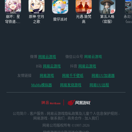
崩坏：星
原神·空月
光遇-致梵
第五人格
永劫
蛋仔派对
穹铁道-4.4
之歌
高
（官服）
（ste
版本
微博
网易云游戏
微信公众号
网易云游戏
B站
网易云游戏
抖音
网易云游戏
友情链接
网易游戏
网易千千壁纸
网易UU加速器
MuMu模拟器
网易发烧游戏
网易UU远程
公司简介
-
客户服务
-
网易云游戏隐私政策及儿童个人信息保护规则
-
网易游戏
-
联系我们
-
商务合作
-
加入我们
网易公司版权所有 ©1997-2026