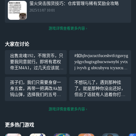
萤火突击囤货技巧：仓库管理与稀有奖励全攻略
2025/11/07 10:01
游戏详情查看更多内容
大家在讨论
出售龙魂192，不限货币，只
#如hjhvjucuctfuceshvtfctguvyg
要我同意就行。即将有君权
ydgychugtxgtbucwswnybi yvtx
帝王M4A1，过几天应该就会
j ivyvh g ubtcubyvu tcyxecuvu
有，也是不限货币，我同意
xexubycbhcubyxrc
就行。名称：史都华德和
孩子们，我们只需要身穿一
不想玩儿了，遇到那种挂
（如果不对下面评论一下）
身五套，再带一把满改Ak加
了。就是那种你没出还好，
钝山弹，选择我们的五号位
但出了话就有人追着你打的
复活。然后一路小跑到工厂
那种挂。今天出了一条大项
大门。翻越围栏在世界的尽
链，正准备跑的时候一对六
游戏详情查看更多内容
头。拿起ak 打死六套跟队友
套来打我。我是开的单排，
一起的吃。
而且我是刀贼。.，不想玩
更多热门游戏
了。