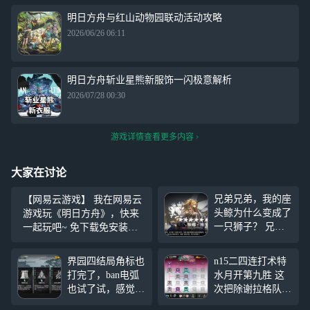
明日方舟与红山动物园联动活动攻略
2026/06/26 06:11
明日方舟斩业星熊新服饰一闪极意解析
2026/07/28 00:30
游戏详情查看更多内容
大家在讨论
兄弟兄弟，我的座
【网易云游戏】 我在网易云
头鲸为什么变成了
游戏玩《明日方舟》，快来
一只狮子？ 兄弟
一起玩吧~ 免下载免安装，
兄弟，我的座头鲸
直接可以玩，体验非常好，
还是特种的你们有
还有上百款游戏等你来畅玩
界园四结局角标也
n15二四连打术特
吗 连歪两次很有
哦~ https://cg.163.com
打完了，ban电弧
水月开第九胜 这
救赎感了）现在还
也试了试，感觉也
次把除谢拉格队以
没出我服了）
就那样，还是等五
外的所有非临时六