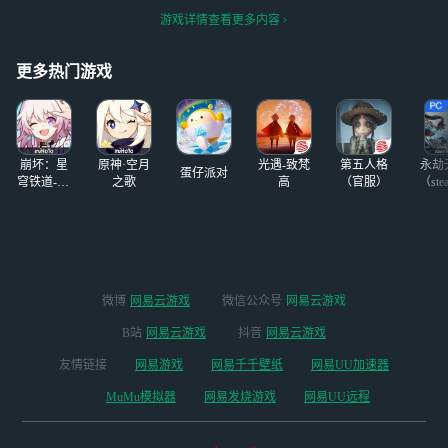
结局再打吧，先研
星外援全ban了(包
游戏详情查看更多内容
究一下萨卡兹拟态
括电弧大人)，打
死仇吧
的很艰难，一层西
南北三厉钱+前三
更多热门游戏
层只有一张特种券
+初雪五层才精二
+六层树洞很石，
藏品也没凑多少，
崩坏：星
原神·空月
光遇-致梵
第五人格
永劫
但
蛋仔派对
穹铁道-4.4
之歌
高
（官服）
（ste
版本
微博
网易云游戏
微信公众号
网易云游戏
B站
网易云游戏
抖音
网易云游戏
友情链接
网易游戏
网易千千壁纸
网易UU加速器
MuMu模拟器
网易发烧游戏
网易UU远程