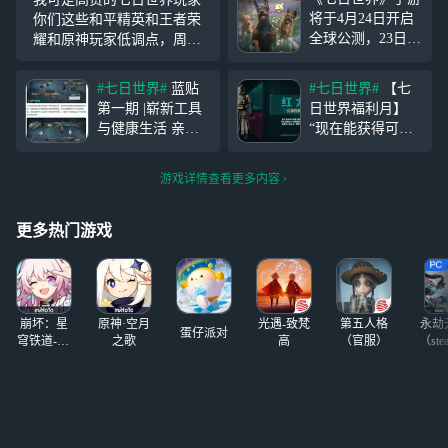
将于4月24日开启
你们这些和平精英和王者荣
全球公测，23日10
耀和原神玩家低调点，周处
点开启预下载。为
除三害除的是你们的三害，
保证各位玩得爽
你们这些玩家都得死
#七日世界#
蓝贴
#七日世界#
【七
玩，开发组给玩家
第一期 |崭新工具
日世界福利月】
们带来超级福利！
与健康生活 亲爱
“现在能获得可以
1016件个性外观、
的进化者， 感谢
继承公测的特殊代
16件顶级金色装备
大家对《七日世
币吗？” 工号37:
蓝图等你来拿！来
游戏详情查看更多内容
界》开发进展的关
嗯，表达肯定。
网易云游戏免下载
注与支持，我们正
现在累计登录30天
轻松在线畅玩《七
紧锣密鼓地投入更
就能获得【光铸勋
更多热门游戏
日世界》端手游双
多游戏内容的开发
章】，公测兑换
端！ 你可以通过
设计中。本期将为
【红龙时装】了~
网易云游戏轻松体
各位玩家带来一些
验《七日世界》。
即将在11月新版本
无需下载占用存储
崩坏：星
原神·空月
光遇-致梵
第五人格
永劫
中与
蛋仔派对
空间，只需一键登
穹铁道-4.4
之歌
高
（官服）
（ste
版本
录，随时随地即可
畅玩。网易云游戏
支持手机（安卓和
iOS）、PC（网页
及客户端，提供模