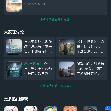
2026/05/28 00:23
游戏详情查看更多内容
大家在讨论
只玩重装厄运现在
《七日世界》手游
改了没玩头了本来
将于4月24日开启
每天上线就没什么
全球公测，23日10
玩法只能拿着我的
点开启预下载。为
厄运去刷刷收容
保证各位玩得爽
#七日世界#
《七
游戏小白，只敢玩
物，现在你改了，
玩，开发组给玩家
日世界》全平台预
pve。菜菜，捞捞
积累了好久的模组
们带来超级福利！
约开启，超自然生
二游溜过来的，第
全部报废我就感觉
1016件个性外观、
存冒险随时开启
一次玩PC。本来
以前的时间真的白
16件顶级金色装备
超自然求生，随时
以为自己胆子比较
玩了，我是真的喜
蓝图等你来拿！来
游戏详情查看更多内容
开启！由独立工作
大应该能玩。然后
欢这款游戏，就算
网易云游戏免下载
室Starry Studio开
还是会被吓到……
没什么玩法我都坚
轻松在线畅玩《七
发的超自然开放世
有些地方不敢去
更多热门游戏
持每天上线
日世界》端手游双
界生存游戏《七日
探，，，
端！ 你可以通过
世界》于9月27日
网易云游戏轻松体