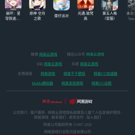
开启移动端预约，
验《七日世界》。
天花板
无需下载占用存储
崩坏：星
原神·空月
光遇-致梵
第五人格
永劫
蛋仔派对
空间，只需一键登
穹铁道-4.4
之歌
高
（官服）
（ste
版本
录，随时随地即可
畅玩。网易云游戏
支持手机（安卓和
iOS）、PC（网页
及客户端，提供模
拟器般的体验，兼
微博
网易云游戏
微信公众号
网易云游戏
容Mac和Windows
B站
网易云游戏
抖音
网易云游戏
操作系统）以及电
视等三种游戏方
友情链接
网易游戏
网易千千壁纸
网易UU加速器
式，真正实现即开
MuMu模拟器
网易发烧游戏
网易UU远程
即玩，非常便捷。
快来试试吧！
公司简介
-
客户服务
-
网易云游戏隐私政策及儿童个人信息保护规则
-
网易游戏
-
联系我们
-
商务合作
-
加入我们
网易公司版权所有 ©1997-2026
网络游戏行业防沉迷自律公约