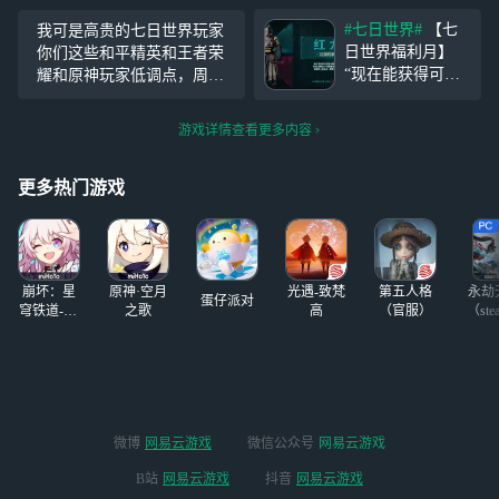
保证各位玩得爽
家，要骂就骂他别骂游戏
#七日世界#
【七
我可是高贵的七日世界玩家
玩，开发组给玩家
日世界福利月】
你们这些和平精英和王者荣
们带来超级福利！
“现在能获得可以
耀和原神玩家低调点，周处
1016件个性外观、
继承公测的特殊代
除三害除的是你们的三害，
16件顶级金色装备
币吗？” 工号37:
你们这些玩家都得死
蓝图等你来拿！来
游戏详情查看更多内容
嗯，表达肯定。
网易云游戏免下载
现在累计登录30天
轻松在线畅玩《七
就能获得【光铸勋
更多热门游戏
日世界》端手游双
章】，公测兑换
端！ 你可以通过
【红龙时装】了~
网易云游戏轻松体
验《七日世界》。
无需下载占用存储
崩坏：星
原神·空月
光遇-致梵
第五人格
永劫
蛋仔派对
空间，只需一键登
穹铁道-4.4
之歌
高
（官服）
（ste
版本
录，随时随地即可
畅玩。网易云游戏
支持手机（安卓和
iOS）、PC（网页
及客户端，提供模
拟器般的体验，兼
微博
网易云游戏
微信公众号
网易云游戏
容Mac和Windows
B站
网易云游戏
抖音
网易云游戏
操作系统）以及电