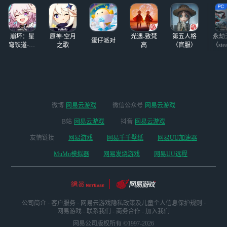
玩了，我是真的喜
欢这款游戏，就算
没什么玩法我都坚
崩坏：星
原神·空月
光遇-致梵
第五人格
永劫
持每天上线
蛋仔派对
穹铁道-4.4
之歌
高
（官服）
（ste
版本
微博
网易云游戏
微信公众号
网易云游戏
B站
网易云游戏
抖音
网易云游戏
友情链接
网易游戏
网易千千壁纸
网易UU加速器
MuMu模拟器
网易发烧游戏
网易UU远程
公司简介
-
客户服务
-
网易云游戏隐私政策及儿童个人信息保护规则
-
网易游戏
-
联系我们
-
商务合作
-
加入我们
网易公司版权所有 ©1997-2026