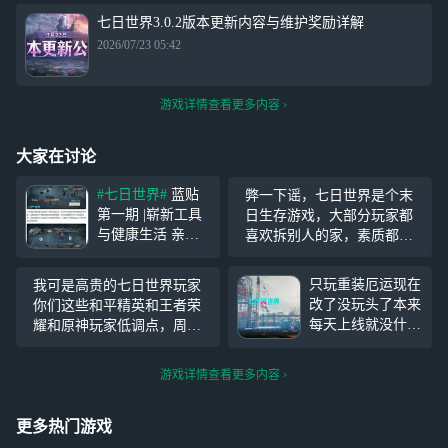
七日世界3.0.2版本更新内容与维护奖励详解
2026/07/23 05:42
游戏详情查看更多内容
大家在讨论
#七日世界#
蓝贴
弊一下谣，七日世界是个末
第一期 |崭新工具
日生存游戏，大部分玩家都
与健康生活 亲爱
喜欢拆别人的家，素质都很
的进化者， 感谢
好，至于某位高贵的七日玩
大家对《七日世
家，要骂就骂他别骂游戏
只玩重装厄运现在
我可是高贵的七日世界玩家
界》开发进展的关
改了没玩头了本来
你们这些和平精英和王者荣
注与支持，我们正
每天上线就没什么
耀和原神玩家低调点，周处
紧锣密鼓地投入更
玩法只能拿着我的
除三害除的是你们的三害，
多游戏内容的开发
厄运去刷刷收容
你们这些玩家都得死
设计中。本期将为
游戏详情查看更多内容
物，现在你改了，
各位玩家带来一些
积累了好久的模组
即将在11月新版本
全部报废我就感觉
更多热门游戏
中与
以前的时间真的白