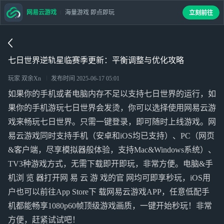
网易云游戏
海量游戏 即点即玩
立刻前往
七日世界逆轨星临赛季更新：平衡调整与优化攻略
玩家 双余Xn
发布时间
2025-06-17 05:01
如果你的手机或者电脑内存不足以支持七日世界的运行，如
果你的手机游玩七日世界会发烫，你可以选择使用网易云游
戏来畅玩七日世界。只需一键登录，即可随时上线游戏。网
易云游戏同时支持手机（安卓和iOS均已支持）、PC（网页
&客户端，尽享模拟器般体验，支持Mac&Windows系统）、
TV3种游戏方式，无需下载即开即玩，非常方便。电脑&手
机浏 览 器打开网 易 云 游 戏的官 网均可即享秒玩，iOS用
户也可以前往App Store下 载网易云游戏APP，任意低配手
机都能畅享1080p60帧顶级游戏画质，一键开始秒玩！非常
方便，赶紧试试吧！