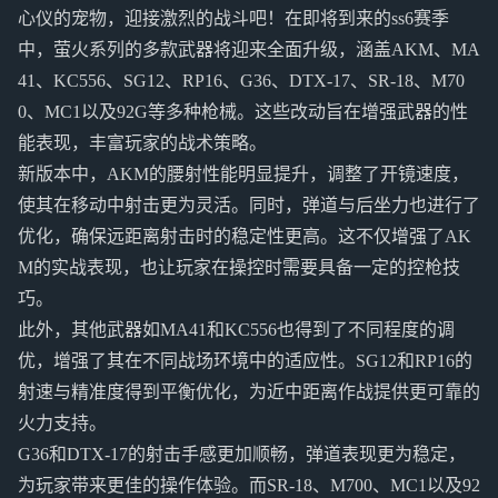
心仪的宠物，迎接激烈的战斗吧！在即将到来的ss6赛季
中，萤火系列的多款武器将迎来全面升级，涵盖AKM、MA
41、KC556、SG12、RP16、G36、DTX-17、SR-18、M70
0、MC1以及92G等多种枪械。这些改动旨在增强武器的性
能表现，丰富玩家的战术策略。
新版本中，AKM的腰射性能明显提升，调整了开镜速度，
使其在移动中射击更为灵活。同时，弹道与后坐力也进行了
优化，确保远距离射击时的稳定性更高。这不仅增强了AK
M的实战表现，也让玩家在操控时需要具备一定的控枪技
巧。
此外，其他武器如MA41和KC556也得到了不同程度的调
优，增强了其在不同战场环境中的适应性。SG12和RP16的
射速与精准度得到平衡优化，为近中距离作战提供更可靠的
火力支持。
G36和DTX-17的射击手感更加顺畅，弹道表现更为稳定，
为玩家带来更佳的操作体验。而SR-18、M700、MC1以及92