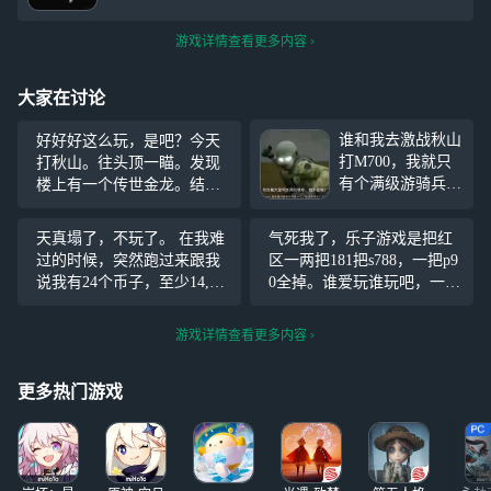
游戏详情查看更多内容
大家在讨论
谁和我去激战秋山
好好好这么玩，是吧？今天
打M700，我就只
打秋山。往头顶一瞄。发现
有个满级游骑兵，
楼上有一个传世金龙。结果
经常被别人扎自救
当时女Boss. 就守在二楼，还
反杀，斩杀狙没陀
被他们打死了。我要钱，不
天真塌了，不玩了。 在我难
气死我了，乐子游戏是把红
螺仪又没法玩，搞
要女首领？我还没买诺亚。
过的时候，突然跑过来跟我
区一两把181把s788，一把p9
得我蹲个撤离点都
说我有24个币子，至少14,00
0全掉。谁爱玩谁玩吧，一旦
提心吊胆的，招有
0,000 ，不是玩你大坝
记367小孩子你也是无敌了。
三级及以上幻影的
乐子游戏
游戏详情查看更多内容
人，帮我处决人
更多热门游戏