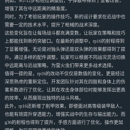
例如，SG-12步枪经过调整后，子弹散布得到了显著改善，
增强了其在中远距离的精准度。
同时，为了考验玩家的操作技巧，新的设计要求在近战中也
需要一定的技术水平，提升了枪械的战术深度。
这些变化旨在让每场战斗都充满变数，让玩家在策略和技巧
上都能找到新的突破口。在最新的调整中，rp16的射程得到
了显著增强，无论是对独头弹还是双头弹的效果都得到了提
升。通过多样的配件调整，玩家可以根据不同战况灵活切换
中远距离与近战策略，为萤火虫们带来更多战术选择。
值得一提的是，rp16的改动不仅仅是数值的变化，更是经过
深思熟虑的重新定位。开发团队针对其在四肢和身体上的伤
害系数进行了优化，让其在攻击身体部位时能够发挥出更高
的效率，从而展现出独特的战斗风格。
此外，rp16还新增了削甲效果，即使面对高等级装甲敌人，
也能有效提升穿透能力，增强实战中的生存与输出能力。而
g36的射程也得到了提升，手感方面进行了优化，操作更加