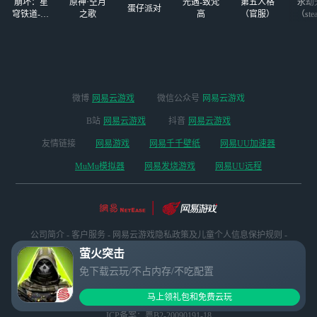
崩坏：星
原神·空月
光遇-致梵
第五人格
永劫
蛋仔派对
穹铁道-4.4
之歌
高
（官服）
（ste
版本
微博
网易云游戏
微信公众号
网易云游戏
B站
网易云游戏
抖音
网易云游戏
友情链接
网易游戏
网易千千壁纸
网易UU加速器
MuMu模拟器
网易发烧游戏
网易UU远程
公司简介
-
客户服务
-
网易云游戏隐私政策及儿童个人信息保护规则
-
网易游戏
-
联系我们
-
商务合作
-
加入我们
萤火突击
网易公司版权所有 ©1997-2026
免下载云玩/不占内存/不吃配置
网络游戏行业防沉迷自律公约
点击查看家长关爱平台 >
马上领礼包和免费云玩
ICP备案：粤B2-20090191-18