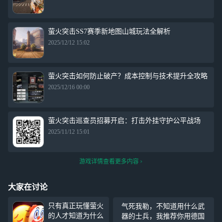
萤火突击SS7赛季新地图山城玩法全解析
2025/12/12 15:02
萤火突击如何防止破产？成本控制与技术提升全攻略
2025/12/16 00:00
萤火突击巡查员招募开启：打击外挂守护公平战场
2025/11/12 15:01
游戏详情查看更多内容
大家在讨论
只有真正玩懂萤火
气死我勒，不知道用什么武
的人才知道为什么
器的士兵，我推荐你用德国