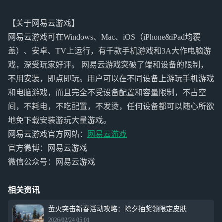
【关于网易云游戏】
网易云游戏可在Windows、Mac、iOS（iPhone&iPad均覆
盖）、安卓、TV上运行，有千款手机游戏和3A大作电脑游
戏，深受玩家好评。 网易云游戏突破了端和设备的限制，
不用安装，即点即玩。用户可以在不同设备上游玩手机游戏
和电脑游戏，而且完全不受设备配置和容量限制，不占空
间，不耗电，不吃配置，不发烫，任何设备都可以随心所欲
地免下载安装游玩大量游戏。
网易云游戏官方网站：
网易云游戏
官方微博：网易云游戏
微信公众号：网易云游戏
相关资讯
萤火突击新春活动攻略：除夕抽奖领限定皮肤
2026/02/24 05:01