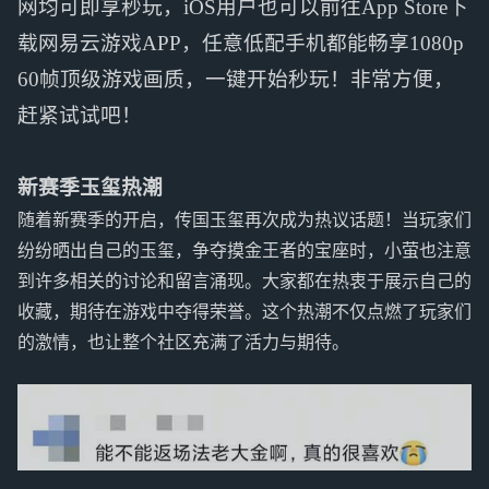
网均可即享秒玩，iOS用户也可以前往App Store下
载网易云游戏APP，任意低配手机都能畅享1080p
60帧顶级游戏画质，一键开始秒玩！非常方便，
赶紧试试吧！
新赛季玉玺热潮
随着新赛季的开启，传国玉玺再次成为热议话题！当玩家们
纷纷晒出自己的玉玺，争夺摸金王者的宝座时，小萤也注意
到许多相关的讨论和留言涌现。大家都在热衷于展示自己的
收藏，期待在游戏中夺得荣誉。这个热潮不仅点燃了玩家们
的激情，也让整个社区充满了活力与期待。