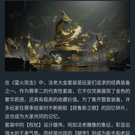
在《萤火突击》中，法老大金套装是玩家们追求的经典装备
之一。作为赛季二的代表性套装，它不仅完美展现了金色的
奢华质感，还具有极高的收藏价值。为了集齐整套装备，许
多玩家在赛季结束时不断刷取【荷鲁斯之眼】的回忆碎片，
这也成为大家共同的记忆。
套装中的【权杖】设计雄伟，宛如法老雕像的象征，彰显出
强大的王者气势。而经常出现的【腿甲】则成为新手和老玩