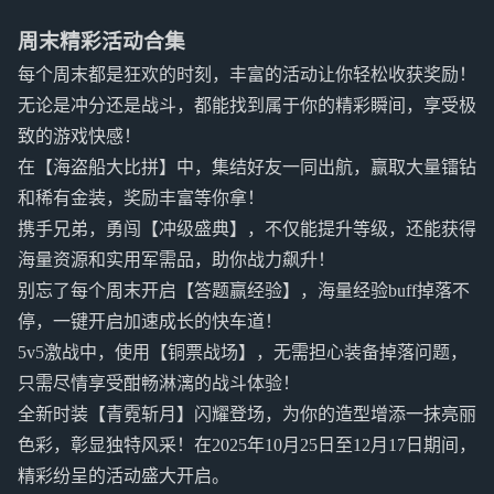
周末精彩活动合集
每个周末都是狂欢的时刻，丰富的活动让你轻松收获奖励！
无论是冲分还是战斗，都能找到属于你的精彩瞬间，享受极
致的游戏快感！
在【海盗船大比拼】中，集结好友一同出航，赢取大量镭钻
和稀有金装，奖励丰富等你拿！
携手兄弟，勇闯【冲级盛典】，不仅能提升等级，还能获得
海量资源和实用军需品，助你战力飙升！
别忘了每个周末开启【答题赢经验】，海量经验buff掉落不
停，一键开启加速成长的快车道！
5v5激战中，使用【铜票战场】，无需担心装备掉落问题，
只需尽情享受酣畅淋漓的战斗体验！
全新时装【青霓斩月】闪耀登场，为你的造型增添一抹亮丽
色彩，彰显独特风采！在2025年10月25日至12月17日期间，
精彩纷呈的活动盛大开启。