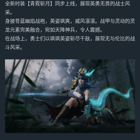
全新时装【青霓斩月】同步上线，展现英勇无畏的战士风
采。
身披苍蓝幽焰战袍，英姿飒爽，威风凛凛。战甲与灵动的灵
龙元素完美融合，宛如天降神兵，令人震撼。
在战场上，勇士们以飒飒英姿斩尽千敌，展现无与伦比的战
斗风采。