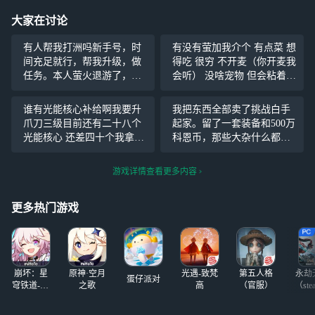
大家在讨论
有人帮我打洲吗新手号，时
有没有萤加我介个 有点菜 想
间充足就行，帮我升级，做
得吃 很穷 不开麦（你开麦我
任务。本人萤火退游了，每
会听） 没啥宠物 但会粘着你
天帮我打可以在周六日送命
啥图都玩 夜猫子 天天陪你的
运币，三角洲九格做好送能
小虫虫捏 虫虫名记：小鲨鱼
谁有光能核心补给啊我要升
我把东西全部卖了挑战白手
源生矿或直升飞机或战斗机
ALQ
爪刀三级目前还有二十八个
起家。留了一套装备和500万
啥的
光能核心 还差四十个我拿高
科恩币，那些大杂什么都没
阔换有意者在评论区留下你
卖。第二天赚到了1000万，
的萤火姓名
大闸也是装满了。
游戏详情查看更多内容
更多热门游戏
崩坏：星
原神·空月
光遇-致梵
第五人格
永劫
蛋仔派对
穹铁道-4.4
之歌
高
（官服）
（ste
版本