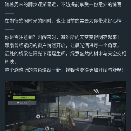
随着周末的脚步逐渐逼近，不妨提前享受一份意外的惊喜
——
在期待悠闲时光的同时，也让眼前的美景为你带来好心情
——
你是否注意到？刚醒来时，避难所的天空变得明亮起来！
那扇曾经紧闭的窗户悄然开启，让晨光洒进每一个角落，
远处的桥梁在阳光下熠熠生辉，绿意盎然的树木与天空交相
辉映，
整个避难所的景色焕然一新，视野也变得更加开阔与舒畅！