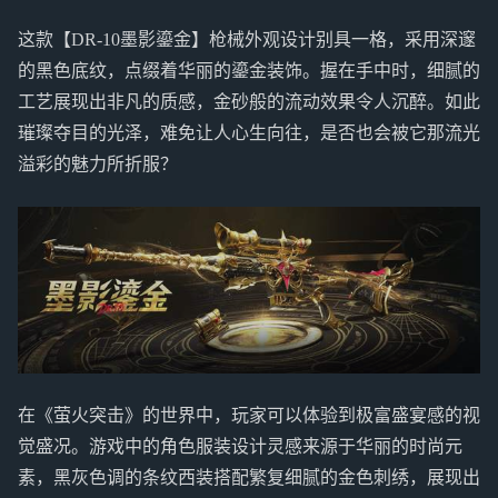
这款【DR-10墨影鎏金】枪械外观设计别具一格，采用深邃
的黑色底纹，点缀着华丽的鎏金装饰。握在手中时，细腻的
工艺展现出非凡的质感，金砂般的流动效果令人沉醉。如此
璀璨夺目的光泽，难免让人心生向往，是否也会被它那流光
溢彩的魅力所折服？
在《萤火突击》的世界中，玩家可以体验到极富盛宴感的视
觉盛况。游戏中的角色服装设计灵感来源于华丽的时尚元
素，黑灰色调的条纹西装搭配繁复细腻的金色刺绣，展现出