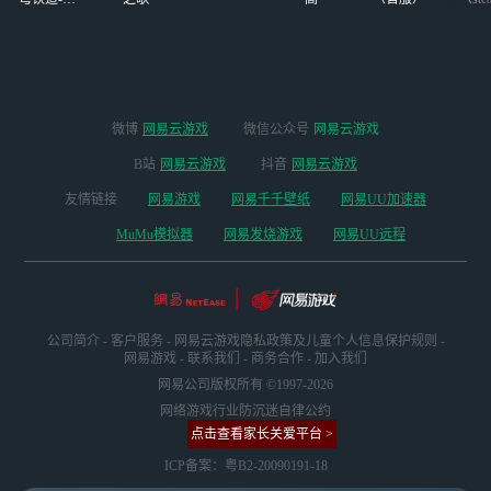
版本
录，随时随地即可
畅玩。网易云游戏
支持手机（安卓和
iOS）、PC（网页
及客户端，提供模
拟器般的体验，兼
微博
网易云游戏
微信公众号
网易云游戏
容Mac和Windows
B站
网易云游戏
抖音
网易云游戏
操作系统）以及电
视等三种游戏方
友情链接
网易游戏
网易千千壁纸
网易UU加速器
式，真正实现即开
MuMu模拟器
网易发烧游戏
网易UU远程
即玩，非常便捷。
快来试试吧！
公司简介
-
客户服务
-
网易云游戏隐私政策及儿童个人信息保护规则
-
网易游戏
-
联系我们
-
商务合作
-
加入我们
网易公司版权所有 ©1997-2026
网络游戏行业防沉迷自律公约
点击查看家长关爱平台 >
ICP备案：粤B2-20090191-18