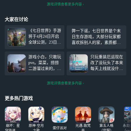
游戏详情查看更多内容
大家在讨论
《七日世界》手游
弊一下谣，七日世界是个末
将于4月24日开启
日生存游戏，大部分玩家都
全球公测，23日10
喜欢拆别人的家，素质都很
点开启预下载。为
好，至于某位高贵的七日玩
保证各位玩得爽
家，要骂就骂他别骂游戏
游戏小白，只敢玩
只玩重装厄运现在
玩，开发组给玩家
pve。菜菜，捞捞
改了没玩头了本来
们带来超级福利！
二游溜过来的，第
每天上线就没什么
1016件个性外观、
一次玩PC。本来
玩法只能拿着我的
16件顶级金色装备
以为自己胆子比较
厄运去刷刷收容
蓝图等你来拿！来
游戏详情查看更多内容
大应该能玩。然后
物，现在你改了，
网易云游戏免下载
还是会被吓到……
积累了好久的模组
轻松在线畅玩《七
有些地方不敢去
全部报废我就感觉
更多热门游戏
日世界》端手游双
探，，，
以前的时间真的白
端！ 你可以通过
玩了，我是真的喜
网易云游戏轻松体
欢这款游戏，就算
验《七日世界》。
没什么玩法我都坚
无需下载占用存储
崩坏：星
原神·空月
光遇-致梵
第五人格
永劫
持每天上线
蛋仔派对
空间，只需一键登
穹铁道-4.4
之歌
高
（官服）
（ste