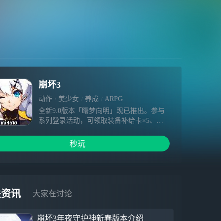
崩坏3
动作
美少女
养成
ARPG
全新9.0版本「曙梦向明」现已推出。参与
系列登录活动，可领取装备补给卡×5、水
晶、圣痕自选箱等奖励。 【新协同者】希
娜狄雅 全新S级协同者「希娜狄雅」登场，
秒玩
参与本期协同补给前60次抽十返二，共可获
得装备补给卡×12。 她适配于命运之轮星之
环阵容，协同攻击可吸引周围敌人并造成火
焰元素伤害。 【新主线】从此，拥抱未来
主线第二部终章「从此，拥抱未来」更新。
关资讯
大家在讨论
参与主线可获得寻梦纪念册、水晶、根源棱
镜等奖励。 【新活动】舰舰与许愿树秘闻
崩坏3年夜守护神新春版本介绍
主题活动「舰舰与许愿树秘闻」开启。完成