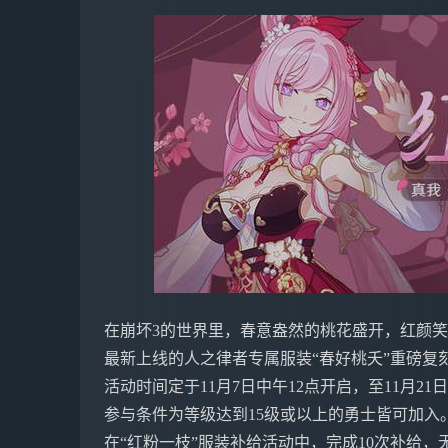
在崩坏3的世界里，春意盎然的桃花盛开，红颜
最新上线的人之律者专属服装“春好桃夭”重磅复
活动时间定于11月7日中午12点开启，至11月21
参与条件为等级达到15级或以上的勇士皆可加入
在“红粉一枝”服装补给活动中，完成10次补给，