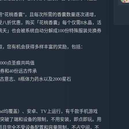
“花桃香囊”，且每次所需的香囊数量逐次递增，
受八折优惠，购买「花桃香囊」每个仅需8水晶，活
夭」也会被系统自动分解成100份特殊服装兑换券
取，您有机会获得多样丰富的奖励，包括：
000点圣痕共鸣值
券和40份远古传承
远古意志、8瓶体力药水以及2000星石
ne&iPad均覆盖）、安卓、TV上运行，有千款手机游戏
戏突破了端和设备的限制，不用安装，即点即玩。用
而且完全不受设备配置和容量限制，不占空间，不