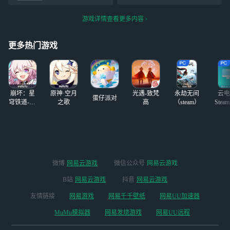
是网易第五人格它
前资源不太足 祭司一限明日
它
又来制造bug了！
之辉的时候还没有玩第五，
游戏详情查看更多内容
网易第五人格：oi
惊鸿和卡门也是这么错过的
oioi我不制造bug你
现在正在攒钱买祭司虚妄in
们玩什么呀？ 网
更多热门游戏
g…… 8月20日
易第五人格：让我
看看今天制造什么
bug呢？
崩坏：星
原神·空月
光遇-致梵
永劫无间
云电
蛋仔派对
穹铁道-4.4
之歌
高
（steam）
Stea
版本
启
微博
网易云游戏
微信公众号
网易云游戏
B站
网易云游戏
抖音
网易云游戏
友情链接
网易游戏
网易千千壁纸
网易UU加速器
MuMu模拟器
网易发烧游戏
网易UU远程