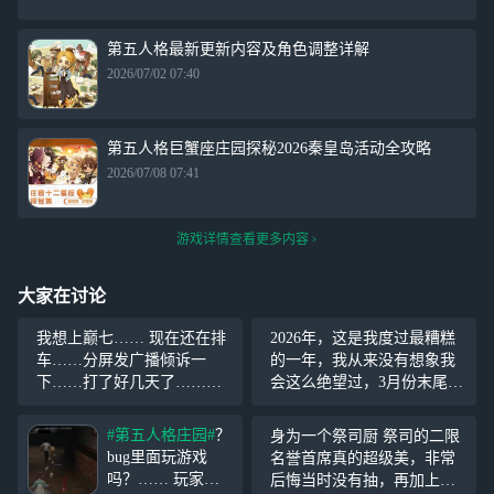
第五人格最新更新内容及角色调整详解
2026/07/02 07:40
第五人格巨蟹座庄园探秘2026秦皇岛活动全攻略
2026/07/08 07:41
游戏详情查看更多内容
大家在讨论
我想上巅七…… 现在还在排
2026年，这是我度过最糟糕
车……分屏发广播倾诉一
的一年，我从来没有想象我
下……打了好几天了……我
会这么绝望过，3月份末尾的
越排越慢……下个赛季不打
时候，我养了4年的狗（六
了……
#第五人格周年庆#
六）因为调皮跑到马路上被
#第五人格庄园#
？
身为一个祭司厨 祭司的二限
车撞了，他之前被撞过很多
bug里面玩游戏
名誉首席真的超级美，非常
次，福大命大都没出事过，
吗？…… 玩家：
后悔当时没有抽，再加上以
只是受了点伤。这次被撞后