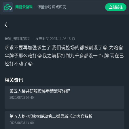
网易云游戏
海量游戏 即点即玩
立刻前往
玩家 別對我說謊
发布时间
2025-11-06 16:13
求求不要再加强求生了 我们玩控场的都被削没了😭 为啥宿
伞牌子那么难打😭我之前都打到九千多都没一个c牌 现在已
经打不动了😭
相关资讯
第五人格共研服资格申请流程详解
2026/08/05 07:40
第五人格×纸嫁衣联动第二弹最新活动内容解析
2026/06/28 14:00