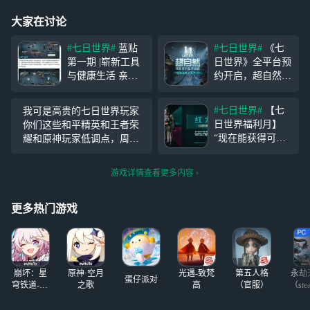
大家在讨论
#七日世界#
蓝贴
#七日世界#
《七
第一期 |崭新工具
日世界》全平台预
与健康生活 亲爱
约开启，超自然生
的进化者， 感谢
存冒险随时开启
大家对《七日世
超自然求生，随时
#七日世界#
【七
我可是高贵的七日世界玩家
界》开发进展的关
开启！由独立工作
日世界福利月】
你们这些和平精英和王者荣
注与支持，我们正
室Starry Studio开
“现在能获得可以
耀和原神玩家低调点，周处
紧锣密鼓地投入更
发的超自然开放世
继承公测的特殊代
除三害除的是你们的三害，
多游戏内容的开发
界生存游戏《七日
币吗？” 工号37:
你们这些玩家都得死
设计中。本期将为
世界》于9月27日
游戏详情查看更多内容
嗯，表达肯定。
各位玩家带来一些
开启移动端预约，
现在累计登录30天
即将在11月新版本
天花板
就能获得【光铸勋
更多热门游戏
中与
章】，公测兑换
【红龙时装】了~
崩坏：星
原神·空月
光遇-致梵
第五人格
永劫
蛋仔派对
穹铁道-4.4
之歌
高
（官服）
（ste
版本