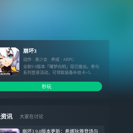
崩坏3
动作
美少女
养成
ARPG
全新9.0版本「曙梦向明」现已推出。参与
系列登录活动，可领取装备补给卡×5、水
晶、圣痕自选箱等奖励。 【新协同者】希
娜狄雅 全新S级协同者「希娜狄雅」登场，
秒玩
参与本期协同补给前60次抽十返二，共可获
得装备补给卡×12。 她适配于命运之轮星之
环阵容，协同攻击可吸引周围敌人并造成火
焰元素伤害。 【新主线】从此，拥抱未来
主线第二部终章「从此，拥抱未来」更新。
关资讯
大家在讨论
参与主线可获得寻梦纪念册、水晶、根源棱
镜等奖励。 【新活动】舰舰与许愿树秘闻
崩坏3 9.0版本更新：希娜狄雅登场与
主题活动「舰舰与许愿树秘闻」开启。完成