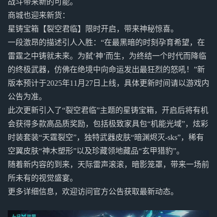
战斗带来新的可能。
商城也迎来新货：
星铸宝箱【裂空君临】限时开启，带来神秘惊喜。
一段激昂的描述引人入胜：“在最黑暗的时刻孕育希望，在
雷霆之中铸就未来。为弑‘神’而生，为终结一个时代而降临
的终极武器，仿佛在绝境中向命运发出最狂烈的怒吼！”新
版本预计于2025年11月27日上线，具体更新时间请以游戏内
公告为准。
此次更新引入了“裂空君临”主题的星铸宝箱，开启后将有机
会获得多款高品质奖励，包括极致家具包“机能光域”，炫彩
时装套装“天霆裂空”，独特武器皮肤“暗渊烬灭-sks”，稀有
空翼皮肤“神木塑形”以及珍藏领地藏品“玄甲猎豹”。
随着新内容的到来，天际雷声滚滚，暗影笼罩，带来一场前
所未有的视觉盛宴。
更多详细信息，欢迎访问官方公告获取最新动态。