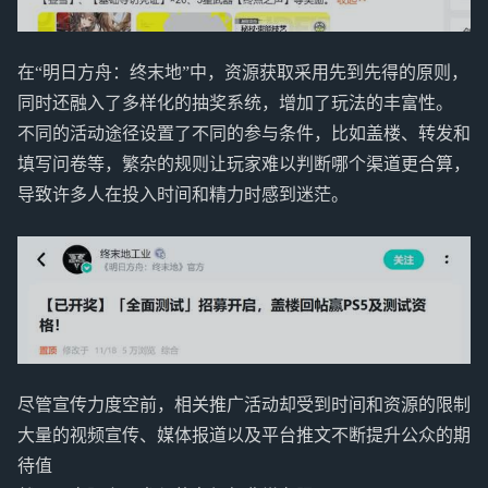
在“明日方舟：终末地”中，资源获取采用先到先得的原则，
同时还融入了多样化的抽奖系统，增加了玩法的丰富性。
不同的活动途径设置了不同的参与条件，比如盖楼、转发和
填写问卷等，繁杂的规则让玩家难以判断哪个渠道更合算，
导致许多人在投入时间和精力时感到迷茫。
尽管宣传力度空前，相关推广活动却受到时间和资源的限制
大量的视频宣传、媒体报道以及平台推文不断提升公众的期
待值