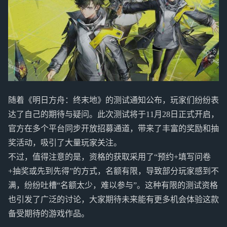
随着《明日方舟：终末地》的测试通知公布，玩家们纷纷表
达了自己的期待与疑问。此次测试将于11月28日正式开启，
官方在多个平台同步开放招募通道，带来了丰富的奖励和抽
奖活动，吸引了大量玩家关注。
不过，值得注意的是，资格的获取采用了“预约+填写问卷
+抽奖或先到先得”的方式，名额有限，导致部分玩家感到不
满，纷纷吐槽“名额太少，难以参与”。这种有限的测试资格
也引发了广泛的讨论，大家期待未来能有更多机会体验这款
备受期待的游戏作品。