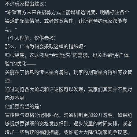
不少玩家提出建议：
“希望官方未来在招募方式上能增加透明度，明确标注各个
渠道的配额情况，或者放宽条件，让所有预约玩家都能参
与。”
（个人理解，仅供参考）
那么，厂商为何会采取这样的措施呢？
归根结底，这既涉及“合理运营”的需求，也关系到“用户体
验”的优化——
关键在于信息的传达是否清晰，玩家的期望是否得到有效管
理！
通过浏览各大论坛和评论区可以发现，玩家们其实并不反对
内测本身，
他们更希望的是：
宣传应与资格分配相匹配，沟通机制更加公开透明。如果能
够提供更详细的资格发放细则、逐步放量的时间安排，或者
增加一些后续的福利措施，或许能大大降低玩家的争议感。