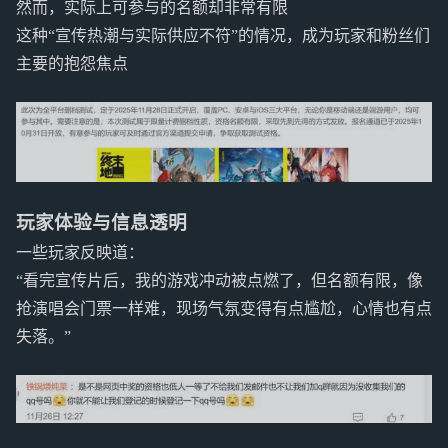
然而，实际上可参与的名额却非常有限
这种“宣传热潮与实际供应不符”的情况，成为玩家和粉丝们
主要的抱怨焦点
玩家体验与信息透明
一些玩家反映道：
“看完宣传片后，我的游戏冲动被点燃了，但名额有限，像
抢演唱会门票一样难，现场气氛变得有点尴尬，心情也有点
失落。”