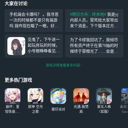
大家在讨论
手机端会卡爆吗？ 。我寻思
#明日方舟：终末地#
我是yj
一次的时候都不是只有端游
内部人员，冒死给大家带出
吗 我咋现在瞄了一眼，好像
来个消息，下个版本庄方宜
要出手机端。 那不得玩玩，
将带飞电队，超越莱万汀，
求冈易云游戏神秘网络端善
成为版本霸权。为了培养出
见鬼了，下午进一
为了卡缪我回坑了，我倾尽
待我
一个完整的电队，建议大家
起玩房玩的时候，
所有资产终于在第70抽的时
块去把洁尔佩塔给抽出来
小号眼睁睁看见大
候终于冒橙光了……会是谁
号点了退出游戏帐
呢？耶！！我的卡缪我终于
号操作，但是明明
等到你……不对怎么是小
游戏详情查看更多内容
不是我操作的，我
羊！？哈哈哈哈
居然被盗号了，不
知是哪路大侠，还
更多热门游戏
请高抬贵手，英雄
好汉别和我瞎闹
崩坏：星
原神·空月
光遇-致梵
第五人格
永劫
蛋仔派对
穹铁道-4.4
之歌
高
（官服）
（ste
版本