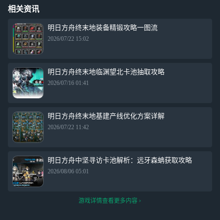
相关资讯
明日方舟终末地装备精锻攻略一图流
2026/07/22 15:02
明日方舟终末地临渊望北卡池抽取攻略
2026/07/16 01:41
明日方舟终末地基建产线优化方案详解
2026/07/22 11:42
明日方舟中坚寻访卡池解析：远牙森蚺获取攻略
2026/08/06 05:01
游戏详情查看更多内容