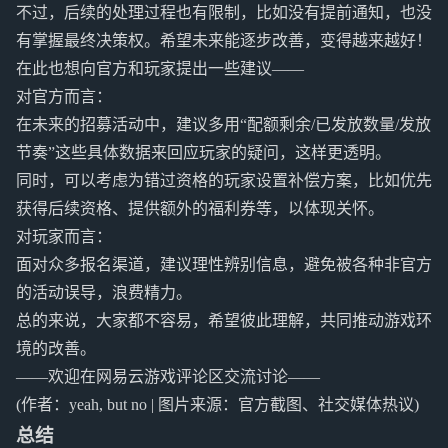
不过，后续的处理过程也有限制，比如没有提前通知，也没
有掌握最终决策权。希望未来能逐步改善，变得越来越好！
在此也想向官方和玩家提出一些建议——
对官方而言：
在未来的招募活动中，建议多用“配额剩余/已发放数量/发放
节奏”这些具体数据来回应玩家的疑问，这样更透明。
同时，可以考虑为错过资格的玩家设置补偿方案，比如优先
获得后续资格、提供额外的福利券等，以体现关怀。
对玩家而言：
面对众多报名渠道，建议理性辨别信息，避免被各种非官方
的活动误导，浪费精力。
总的来说，大家都不容易，希望彼此理解，共同推动游戏环
境的改善。
——欢迎在网易云游戏评论区交流讨论——
(作者：yeah, but no | 图片来源：官方截图、社交媒体热议)
总结