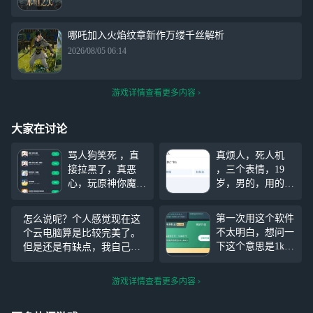
哪吒加入火焰纹章新作万缕千丝解析
2026/08/05 06:14
游戏详情查看更多内容
大家在讨论
骂人狗笑死 ，直
真烦人，死人机
接拉黑了，真恶
，三个表情，19
心，玩原神你魔怔
岁，男的，用的手
了吗？，天天玩原
机是vivo手机100
神魔证人急了急了
多块钱多块钱，拼
第一次用这个软件
怎么说呢？个人感觉现在这
急了急了，笑死，
多多上面买的，真
不太明白，想问一
个云电脑算是比较完美了。
乐子，急了急了急
的是笑死了，天天
下这个意思是1k云
但是还是有缺点，我自己玩
了急了急了，笑死
就知道打游戏，他
币10月3日没使用
的时候就是网速再快他过会
了 ，玩原神的魔
的steam账号才两
也会消失吗 麻烦
儿就莫名其妙开始转圈圈重
怔了人， ，笑
个游戏，天天只会
游戏详情查看更多内容
解答了谢谢><…！
连，有时候玩游戏的话就不
死！玩原神就是
玩别人的steam账
会，但是有时候玩游戏的话
号，