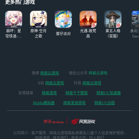
更多热门游戏
就又会转圈圈重连，很烦，
明明没有
崩坏：星
原神·空月
光遇-致梵
第五人格
永劫
蛋仔派对
穹铁道-4.4
之歌
高
（官服）
（ste
版本
微博
网易云游戏
微信公众号
网易云游戏
B站
网易云游戏
抖音
网易云游戏
友情链接
网易游戏
网易千千壁纸
网易UU加速器
MuMu模拟器
网易发烧游戏
网易UU远程
公司简介
-
客户服务
-
网易云游戏隐私政策及儿童个人信息保护规则
-
网易游戏
-
联系我们
-
商务合作
-
加入我们