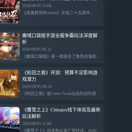
2026/08/05 11:08
《金庸群侠传online》庆祝二十五周年，推出新服以回应玩家需求，进行六大核心优化，旨在打造更平衡、便捷的武侠世界。新加入的刀系第二套绝学将弥补以往攻击范围的不足，提升实战表现。同时，传统门派绝学也将得到增强，助力经典名门复兴，为玩家提供更加丰富的江湖体验。
魔域口袋版手游全服争霸玩法深度解
析
2026/08/05 06:11
《魔域口袋版》是一款结合了角色扮演和竞技元素的2D魔幻MMO游戏，强调全服玩家的互动与竞争。玩家不仅可以通过日常活动和跨服对抗为服务器排名贡献力量，还能参与团队攻防和据点争夺。高战玩家能在巅峰对决中展现实力，并获得魔石、坐骑等丰厚奖励，让每位参与者都有成就感。
《轮回之兽》评测：预算不足影响游
戏潜力
2026/08/05 00:24
《轮回之兽》是Game Freak出品的动作游戏，尽管获得了正面的评价，尤其是在剧情和战斗手感方面，但因敌人种类匮乏、boss复用、性能问题及曲目重复等缺陷，整体内容丰富度不足。这些问题显然受到了预算限制的影响，影响了游戏的潜力和玩家的体验。
《覆雪之上》Chinajoy线下体验及最新
玩法解析
2026/08/05 11:06
《覆雪之上》自发布以来广受好评，2026年chinajoy展会上，玩家能够现场试玩并与工作人员互动，积极反馈。游戏独特的手绘画风吸引了众多玩家，雪山路径规划与酒店经营的玩法相辅相成，提升了游戏的经营循环理解。开发团队自上线以来持续更新，共推出10次重要更新，优化性能、丰富玩法，致力于完善玩家体验，获得热烈反馈，并计划发布全新路线图。