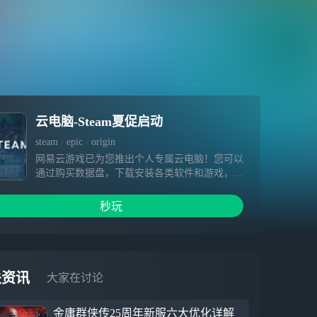
云电脑-Steam夏促启动
steam
epic
origin
网易云游戏已为您推出个人专属云电脑！您可以
通过购买数据盘，下载安装各类软件和游戏，相
关内容在数据盘有效期内不会被清空。超高云端
配置、极快下载速度、畅快游戏体验等着您～
秒玩
1.硬件不受限，提供免费加速&挂机，3A大作一
点就开 2.你专属云端电脑设备，可自由安装游
戏，为您保留数据 3.手机变电脑，随时随地手
机玩端游
关资讯
大家在讨论
金庸群侠传25周年新服六大优化详解