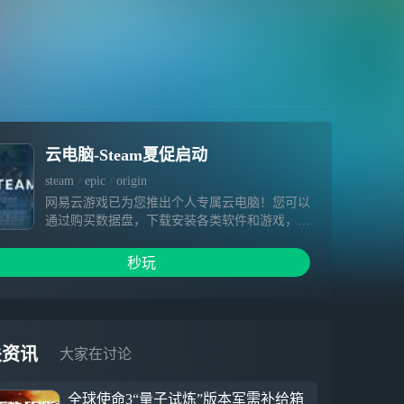
云电脑-Steam夏促启动
steam
epic
origin
网易云游戏已为您推出个人专属云电脑！您可以
通过购买数据盘，下载安装各类软件和游戏，相
关内容在数据盘有效期内不会被清空。超高云端
配置、极快下载速度、畅快游戏体验等着您～
秒玩
1.硬件不受限，提供免费加速&挂机，3A大作一
点就开 2.你专属云端电脑设备，可自由安装游
戏，为您保留数据 3.手机变电脑，随时随地手
机玩端游
关资讯
大家在讨论
全球使命3“量子试炼”版本军需补给箱