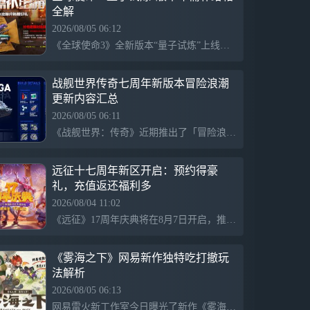
全解
2026/08/05 06:12
《全球使命3》全新版本“量子试炼”上线，推出丰富的新玩法和战场福利。限时更新的军需补给箱提供多款稀缺道具，包括神行 QJY88（永久）、死亡之翼时空箱（稀有）及圣盾骑士专属芯片（永久），极大提升玩家战力。该补给箱系统易于操作，帮助所有玩家优化装备配置，活动周期为8月4日至18日，玩家有机会获取更新的珍稀道具，积极参加以冲刺战力榜单。
战舰世界传奇七周年新版本冒险浪潮
更新内容汇总
2026/08/05 06:11
《战舰世界：传奇》近期推出了「冒险浪潮」新版本，庆祝游戏七周年，并开启多项相关活动。玩家可通过参与对局积攒航海币，兑换稀有舰船如大连、纳瓦林和塔尔萨。同时，商城推出免费礼包，包含舰船涂装和探险宝箱，补齐往年限时道具。周年活动日历涵盖多项任务，提供丰厚奖励，且更新了排位对战和新舰船富兰克林・d・罗斯福。开发团队还优化了游戏画质及修复程序故障，提升体验。
远征十七周年新区开启：预约得豪
礼，充值返还福利多
2026/08/04 11:02
《远征》17周年庆典将在8月7日开启，推出新区“十七周年”，金牌玩家可享历史充值返还，回归玩家专享万元豪礼。新玩家可预约体验丰厚福利，获得4星套等豪华奖励。活动期间，登录游戏可参与“锦鲤七天乐”，赢取珍稀道具和超级大奖，同时可鉴定账号获取金券，兑换各种道具，助力提升战力。
《雾海之下》网易新作独特吃打撤玩
法解析
2026/08/05 06:13
网易雷火新工作室今日曝光了新作《雾海之下》，采用俯视角和手绘画风，结合巨兽和魔物生态，获得玩家好评。与市场主流硬核竞技产品不同，该游戏注重温情和包容性，为玩家提供一种不同于“只为赢”的体验。游戏在低饱和暖调的画面下，营造了一个充满人情味的雾海世界，邀请玩家重新审视搜打撤的玩法和体验。