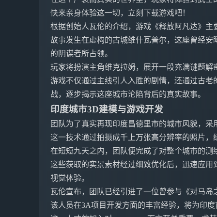
快来亲身体验这一切，立刻下载游戏吧！
根据创始人瓦伦的介绍，游戏《释放阿凡达》主
故事发生在虚构的古城维什瓦普尔，这座曾经安
的阴谋者所占领。
玩家将扮演主角维克拉姆，展开一段充满谜题解
游戏不仅通过主线引人入胜的剧情，还通过古老的
战，逐步揭示这座城市沦陷背后的真实故事。
印度城市3D建模与游戏开发
团队为了真实再现印度昌德里市的城市风貌，采
这一技术通过拍摄成千上万张高分辨率的照片，
在短短九天之内，团队便完成了对整个城市的测
这些获取的实景素材经过细致优化后，迅速应用
视觉体验。
瓦伦宣布，团队已经引进了一位曾参与《对马岛
该人员在3A项目开发方面的丰富经验，将为印度