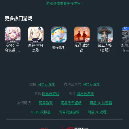
球上线 “神圣干涉
（/TДT)/
个游戏，天天只会
长时间的，我曾经
游戏详情查看更多内容
赛季”，这是国服
玩别人的steam账
玩的游戏都是从网
回归后的首个重磅
号，
易云游戏的推荐里
赛季，天使哈德瑞
更多热门游戏
入坑的，
尔降临庇护之地，
带来 12 种全新玩
法、装备打造重
制、智能怪物进化
崩坏：星
原神·空月
光遇-致梵
第五人格
永劫
等核心更新，让玩
蛋仔派对
穹铁道-4.4
之歌
高
（官服）
（ste
家与全球勇士站在
版本
同一起跑线，共抗
阿兹莫丹等魔王入
侵！通过网易云游
戏，玩家可以无需
下载庞大的游戏客
微博
网易云游戏
微信公众号
网易云游戏
户端，即点即玩
《暗黑破坏神
B站
网易云游戏
抖音
网易云游戏
4》。云游戏平台
友情链接
网易游戏
网易千千壁纸
网易UU加速器
解决了设备性能的
限制问题，即使使
MuMu模拟器
网易发烧游戏
网易UU远程
用配置较低的设
备，也能流畅运行
游戏，高质量体验