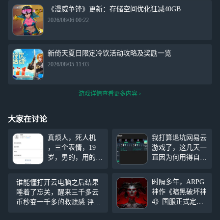
《漫威争锋》更新：存储空间优化狂减40GB
2026/08/06 00:22
新倚天夏日限定冷饮活动攻略及奖励一览
2026/08/05 11:03
游戏详情查看更多内容
大家在讨论
真烦人，死人机
我打算退坑网易云
，三个表情，19
游戏了，这几天一
岁，男的，用的手
直因为何用得自己
机是vivo手机100
取的名字来一起玩
多块钱多块钱，拼
会产生一些不好的
时隔多年，ARPG
谁能懂打开云电脑之后结果
多多上面买的，真
心理，我也同时被
神作《暗黑破坏神
睡着了忘关，醒来三千多云
的是笑死了，天天
系统封号过，在这
4》国服正式定档1
币秒变一千多的救赎感 评
就知道打游戏，他
5年后甚至以后，
2 月 12 日同步全
价：我的云币啊啊啊啊啊啊
的steam账号才两
总有一天会离开很