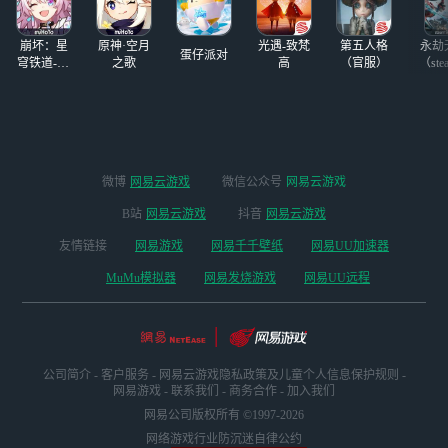
回合赢了就继续
玩，如果这局游戏
崩坏：星
原神·空月
光遇-致梵
第五人格
永劫
蛋仔派对
穹铁道-4.4
之歌
高
（官服）
（ste
版本
微博
网易云游戏
微信公众号
网易云游戏
B站
网易云游戏
抖音
网易云游戏
友情链接
网易游戏
网易千千壁纸
网易UU加速器
MuMu模拟器
网易发烧游戏
网易UU远程
公司简介
-
客户服务
-
网易云游戏隐私政策及儿童个人信息保护规则
-
网易游戏
-
联系我们
-
商务合作
-
加入我们
网易公司版权所有 ©1997-2026
网络游戏行业防沉迷自律公约