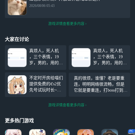
2026/08/06 05:43
游戏详情查看更多内容
大家在讨论
真烦人，死人机
真烦人，死人机
，三个表情，19
，三个表情，19
岁，男的，用的手
岁，男的，用的手
机是vivo手机100
机是vivo手机100
多块钱多块钱，拼
多块钱多块钱，拼
不定时开房给喵们
真的很烦，谁懂？老是要重
多多上面买的，真
多多上面买的，真
提供免费的ℭs2优
连，明明网络很流畅，但是
的是笑死了，天天
的是笑死了，天天
先号试玩时长~拥
它就是要重连，打boss打到丝
就知道打游戏，他
就知道打游戏，他
有蓝牙键鼠可连接
血，马上要打死了，然后突
的steam账号才两
的steam账号才两
云电脑的喵可包房
然就重连，重连上了，发现
个游戏，天天只会
个游戏，天天只会
游戏详情查看更多内容
~ 本号有3个女探
自己被boss打死了，谁懂？真
玩别人的steam账
玩别人的steam账
员皮肤~ 规则~:①
的是气死了。
号，
号，
上麦的喵轮流玩，
更多热门游戏
该回合输了的喵就
给下一位喵玩，该