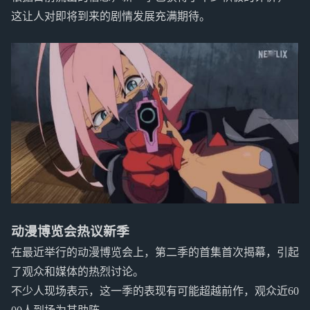
这让人对即将到来的剧情发展充满期待。
动漫博览会热议新季
在最近举行的动漫博览会上，第二季的首集首次揭幕，引起
了观众和媒体的热烈讨论。
不少人现场表示，这一季的表现有可能超越前作，观众近60