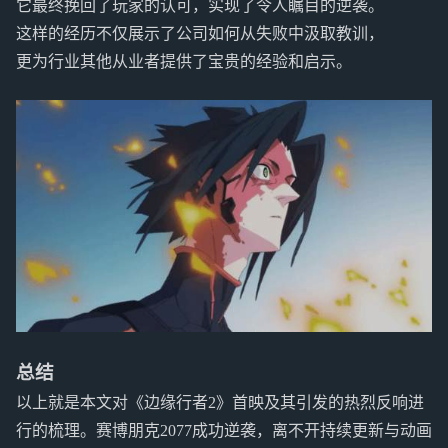
它最终挽回了玩家的认可，实现了令人瞩目的逆袭。
这样的经历不仅展示了公司如何从失败中汲取教训，
更为行业其他从业者提供了宝贵的经验和启示。
总结
以上就是本文对《边缘行者2》首映及其引发的热烈反响进
行的梳理。赛博朋克2077成功逆袭，离不开持续更新与动画