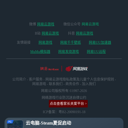
微博
网易云游戏
微信公众号
网易云游戏
B站
网易云游戏
抖音
网易云游戏
友情链接
网易游戏
网易千千壁纸
网易UU加速器
MuMu模拟器
网易发烧游戏
网易UU远程
公司简介
-
客户服务
-
网易云游戏隐私政策及儿童个人信息保护规则
-
网易游戏
-
联系我们
-
商务合作
-
加入我们
网易公司版权所有 ©1997-2026
网络游戏行业防沉迷自律公约
点击查看家长关爱平台 >
ICP备案：粤B2-20090191-18
云电脑-Steam夏促启动