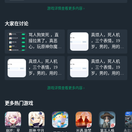
游戏详情查看更多内容
大家在讨论
骂人狗笑死 ，直
真烦人，死人机
接拉黑了，真恶
，三个表情，19
心，玩原神你魔怔
岁，男的，用的手
了吗？，天天玩原
机是vivo手机100
神魔证人急了急了
多块钱多块钱，拼
真烦人，死人机
真烦人，死人机
急了急了，笑死，
多多上面买的，真
，三个表情，19
，三个表情，19
乐子，急了急了急
的是笑死了，天天
岁，男的，用的手
岁，男的，用的手
了急了急了，笑死
就知道打游戏，他
机是vivo手机100
机是vivo手机100
了 ，玩原神的魔
的steam账号才两
多块钱多块钱，拼
多块钱多块钱，拼
怔了人， ，笑
个游戏，天天只会
游戏详情查看更多内容
多多上面买的，真
多多上面买的，真
死！玩原神就是
玩别人的steam账
的是笑死了，天天
的是笑死了，天天
号，
就知道打游戏，他
就知道打游戏，他
更多热门游戏
的steam账号才两
的steam账号才两
个游戏，天天只会
个游戏，天天只会
玩别人的steam账
玩别人的steam账
号，
号，
崩坏：星
原神·空月
光遇-致梵
第五人格
永劫