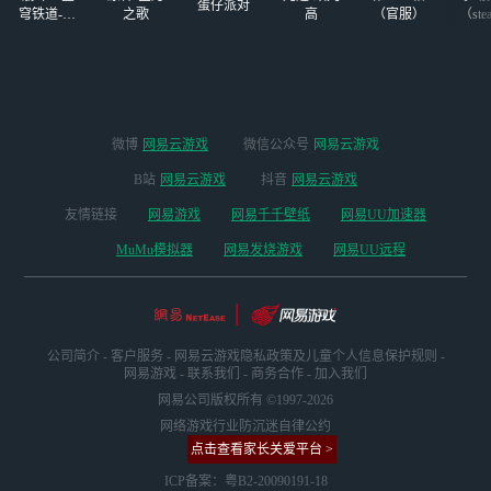
蛋仔派对
穹铁道-4.4
之歌
高
（官服）
（ste
版本
微博
网易云游戏
微信公众号
网易云游戏
B站
网易云游戏
抖音
网易云游戏
友情链接
网易游戏
网易千千壁纸
网易UU加速器
MuMu模拟器
网易发烧游戏
网易UU远程
公司简介
-
客户服务
-
网易云游戏隐私政策及儿童个人信息保护规则
-
网易游戏
-
联系我们
-
商务合作
-
加入我们
网易公司版权所有 ©1997-2026
网络游戏行业防沉迷自律公约
点击查看家长关爱平台 >
ICP备案：粤B2-20090191-18