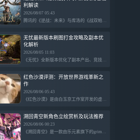
利解读
2026/08/07 05:43
腾讯的《逆战：未来》与库洛的《战双帕弥什》进行跨IP联动，即将于8月13日上线。此次联动主题为“以人类之名,为未来而战”，重点在于免费角色“茉莉·心音回响”的投放，玩家可通过累计登录活动免费领取。此外，还有“安琪儿·永恒之火”等角色以及多款周边道具。联动目的在于吸引新玩家和维持热度，尽管存在“弱弱联合”的评论，但仍引发了玩家的讨论和关注。
无忧最新版本刷图打金攻略及副本优
化解析
2026/08/05 11:03
《无忧》全新版本优化了副本产出、竞技玩法和日常便利功能，提高了玩家刷图效率和打金收益。散人玩家和行会合作可以获取更丰厚的奖励，限时怪物刷新和活动期间物品掉率大幅上调，增加了整体经验收益。此外，副本设计分层，更适合普通玩家平稳发育，行会争霸提供专属高价值资源。
红色沙漠评测：开放世界游戏革新之
作
2026/08/06 05:43
《红色沙漠》是由白玉京工作室开发的虚幻5开放世界游戏，旨在融合东方文化和开放世界的自由互动。与传统修仙游戏不同，它允许玩家自由攻击几乎所有NPC，展现出丰富的交互逻辑。但由于自由度较高，部分角色的动作优化不足。游戏中的战斗频率较高，玩家在探索过程中经常会遇到敌人或Boss战，提升了游戏的参与感和挑战性。
溯回青空新角色立绘赏析及玩法推荐
2026/08/06 00:23
《溯回青空》是一款由乐元素旗下的grimoire制作的角色扮演手游，尽管国服已停服，但日服仍持续更新，新增角色设计吸引玩家关注。最新角色“暗虹”及粉毛泳装角色的立绘和卡牌展示了大胆的设计，角色个性鲜明，引发玩家的热烈讨论与期待。