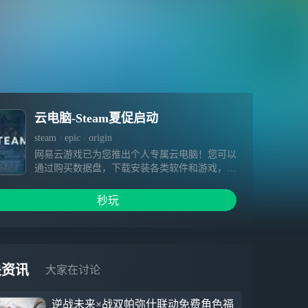
云电脑-Steam夏促启动
steam
epic
origin
网易云游戏已为您推出个人专属云电脑！您可以
通过购买数据盘，下载安装各类软件和游戏，相
关内容在数据盘有效期内不会被清空。超高云端
配置、极快下载速度、畅快游戏体验等着您～
秒玩
1.硬件不受限，提供免费加速&挂机，3A大作一
点就开 2.你专属云端电脑设备，可自由安装游
戏，为您保留数据 3.手机变电脑，随时随地手
机玩端游
关资讯
大家在讨论
逆战未来×战双帕弥什联动免费角色福