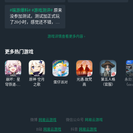
器，打击感很强（说的就是
建议等打折，游戏内容还是
把别人打晕的那一下时
挺欢乐的，有朋友玩的话游
#端游爆料#
#游戏测评#
原来
停），傻不啦叽的小动物拿
戏性满分，毕竟是社交游
没参加测试，测试加正式玩
棒球棒锤别的傻不拉叽的小
戏，派对游戏是多人游戏的
了20小时，感觉还不错，目
动物。
分支，来来去
前来看游戏里充钱皮肤元素
还是过多的，后期最好可以
游戏详情查看更多内容
饼干兑换猛兽钱钱，游戏比
较新颖，跟朋友们一起玩欢
更多热门游戏
乐了几天
崩坏：星
原神·空月
光遇-致梵
第五人格
永劫
蛋仔派对
穹铁道-4.4
之歌
高
（官服）
（ste
版本
微博
网易云游戏
微信公众号
网易云游戏
B站
网易云游戏
抖音
网易云游戏