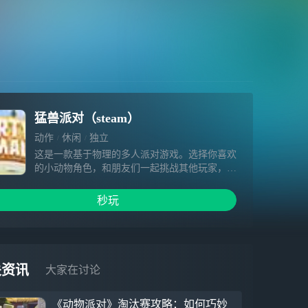
猛兽派对（steam）
动作
休闲
独立
这是一款基于物理的多人派对游戏。选择你喜欢
的小动物角色，和朋友们一起挑战其他玩家，或
者展开激烈的对决吧！看到毛绒绒的小动物们你
还不心动吗？
秒玩
关资讯
大家在讨论
《动物派对》淘汰赛攻略：如何巧妙