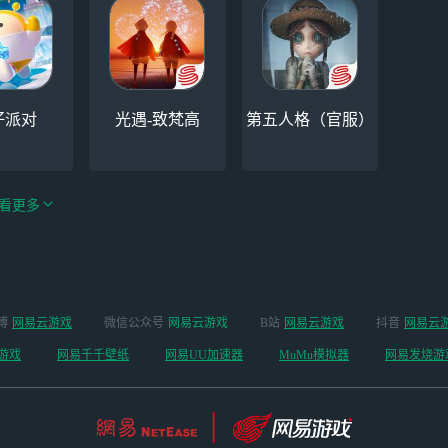
仔派对
光遇-致梵高
第五人格（官服）
看更多
手游（全新
博
网易云游戏
微信公众号
网易云游戏
B站
网易云游戏
抖音
网易云
云手机
阴阳师
开启 ）
游戏
网易千千壁纸
网易UU加速器
MuMu模拟器
网易发烧游