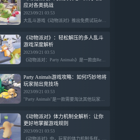
应对各类挑战
2023/09/21 03:53
大乱斗游戏《动物派对》推出免费试玩demo，吸引6万玩家试玩。在游戏中，飞机模式需要将敌人推下飞机，游戏胜利者需要三次获得皇冠。潜艇模式下，玩家需要抓住物品避免被海水冲走，并且潜艇会不断下沉，直至只剩一个人。武道会是擂台形式，玩家需注意不要掉到擂台外的坑里，同时要防止被毒气缩圈毒死。
《动物派对》：轻松解压的多人乱斗
游戏深度解析
2023/09/21 03:53
《动物派对：Party Animals》是一款由Recreate Games工作室开发的多人乱斗游戏，具有物理特性的线上多人派对游戏，特色在于轻松的画风和丰富的角色选择，如柯基、兔子、小熊、恐龙等毛茸茸的玩偶风形象。游戏画面精细，动物的毛绒和软绵感独具特色。同时，游戏的配音和背景音乐也十分独特，具有各种口音的中文配音令人觉得新奇有趣。游戏场景丰富多样，包括丛林、火山、潜艇、战机等，增加了游戏的可玩性。
Party Animals游戏攻略：如何巧妙地将
玩家抛出竞技场
2023/09/21 03:53
"Party Animals"是一款需要淘汰其他玩家以获胜的游戏。其中，玩家可以通过按住"I"键不放，同时按"J"键，实现将人扔出去的操作。
《动物派对》体力机制全解析：让你
更好地掌握游戏规则
2023/09/21 03:53
《动物派对》中，玩家的体力机制多样，决定了攻击、冲刺、翻滚等动作的可持续时间。体力消耗与行动类型以及其耗费的强度有关。举例来说，满体力可支持20秒冲刺，持续8秒连续翻滚，或者发射25次连弩。部分行为，如马桶吸吸住人后不加速跑，不额外消耗体力。此外，在无攻击动作、手无拾重物、未挂墙面，且在水面上时，体力恢复时间为3秒。吃了罐头的冒火状态下，体力消耗大减，可使动作持续时间翻倍。