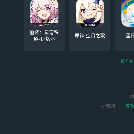
崩坏：星穹铁
原神·空月之歌
蛋
道-4.4版本
展开查
云电脑-Steam夏促
逆水寒
微
永劫无间（steam）
启动
版本
友情链接
网易