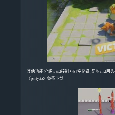
其他功能 介绍wasd控制方向空格键 j是攻击,l用头撞
《party.io》免费下载