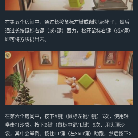
在第五个房间中，通过长按鼠标左键或i键抓起箱子，然后
通过长按鼠标右键（或x键）蓄力，松开鼠标右键（或x键）
即可将方块扔出去。
在第六个房间中，按下X键（鼠标左键/ J键）5次，使用轻
拳击打沙袋。按下B键（鼠标中键/ L键）5次，用头顶沙
袋，其中会晕倒。按住LT键（左Shift键）助跑，然后按下X