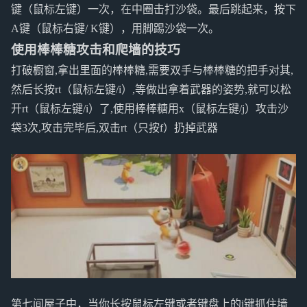
键（鼠标左键）一次，在中圈击打沙袋。最后跳起来，按下
A键（鼠标右键/ K键），用脚踢沙袋一次。
使用棒棒糖攻击和爬墙的技巧
打破橱窗,拿出里面的棒棒糖,需要双手与棒棒糖的把手对其,
然后长按rt（鼠标左键/i）,等做出拿着武器的姿势,就可以松
开rt（鼠标左键/i）了,使用棒棒糖用x（鼠标左键/j）攻击沙
袋3次,攻击完毕后,双击rt（只按f）扔掉武器
第七间屋子中，当你长按鼠标左键或者键盘上的i键抓住墙