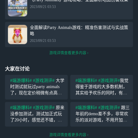
2023/09/21 03:53
全面解读Party Animals游戏：精准伤害测试与实战策
略
2023/09/21 03:53
游戏详情查看更多内容
大家在讨论
#端游爆料#
#游戏测评#
大学
#端游爆料#
#游戏测评#
我觉
时测试就玩过party animals
得鉴于游戏的大多数机制，
了，现在定价稍微有点高，
其实给予欢乐的同时，有更
建议等打折，游戏内容还是
好的奖励机制会让这个游戏
挺欢乐的，有朋友玩的话游
更持续，毕竟，也不能一直
#端游爆料#
#游戏测评#
原来
#端游爆料#
#游戏测评#
跟三
戏性满分，毕竟是社交游
欢乐下去，会麻木，快乐之
没参加测试，测试加正式玩
年前的demo差不多，非常欢
戏，派对游戏是多人游戏的
后还会有什么吸引我们继续
了20小时，感觉还不错，目
乐的派对游戏，不用开加速
分支，来来去
玩下去？奖励，别着急搞商
前来看游戏里充钱皮肤元素
器，打击感很强（说的就是
城
还是过多的，后期最好可以
把别人打晕的那一下时
游戏详情查看更多内容