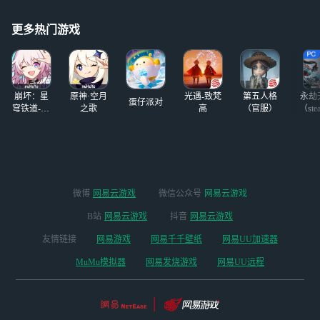
饼干兑换猛兽钱钱，游戏比
停），傻不啦叽的小动物拿
较新颖，跟朋友们一起玩欢
棒球棒锤别的傻不拉叽的小
更多热门游戏
乐了几天
动物。
崩坏：星
原神·空月
光遇-致梵
第五人格
永劫
蛋仔派对
穹铁道-4.4
之歌
高
（官服）
（ste
版本
微博
网易云游戏
微信公众号
网易云游戏
B站
网易云游戏
抖音
网易云游戏
友情链接
网易游戏
网易千千壁纸
网易UU加速器
MuMu模拟器
网易发烧游戏
网易UU远程