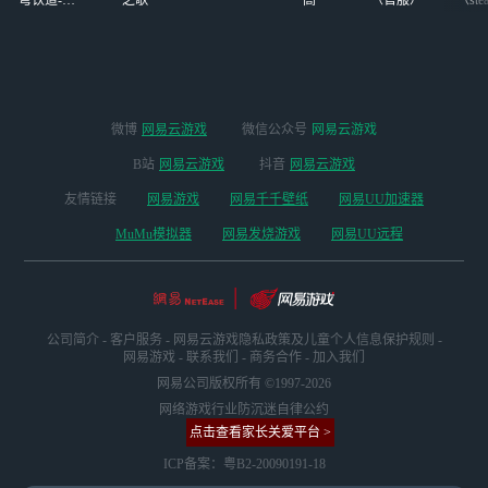
穹铁道-4.4
之歌
高
（官服）
（ste
版本
微博
网易云游戏
微信公众号
网易云游戏
B站
网易云游戏
抖音
网易云游戏
友情链接
网易游戏
网易千千壁纸
网易UU加速器
MuMu模拟器
网易发烧游戏
网易UU远程
公司简介
-
客户服务
-
网易云游戏隐私政策及儿童个人信息保护规则
-
网易游戏
-
联系我们
-
商务合作
-
加入我们
网易公司版权所有 ©1997-2026
网络游戏行业防沉迷自律公约
点击查看家长关爱平台 >
ICP备案：粤B2-20090191-18