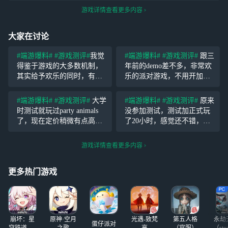
游戏详情查看更多内容
大家在讨论
#端游爆料#
#游戏测评#
我觉
#端游爆料#
#游戏测评#
跟三
得鉴于游戏的大多数机制，
年前的demo差不多，非常欢
其实给予欢乐的同时，有更
乐的派对游戏，不用开加速
好的奖励机制会让这个游戏
器，打击感很强（说的就是
更持续，毕竟，也不能一直
把别人打晕的那一下时
#端游爆料#
#游戏测评#
大学
#端游爆料#
#游戏测评#
原来
欢乐下去，会麻木，快乐之
停），傻不啦叽的小动物拿
时测试就玩过party animals
没参加测试，测试加正式玩
后还会有什么吸引我们继续
棒球棒锤别的傻不拉叽的小
了，现在定价稍微有点高，
了20小时，感觉还不错，目
玩下去？奖励，别着急搞商
动物。
建议等打折，游戏内容还是
前来看游戏里充钱皮肤元素
城
挺欢乐的，有朋友玩的话游
还是过多的，后期最好可以
游戏详情查看更多内容
戏性满分，毕竟是社交游
饼干兑换猛兽钱钱，游戏比
戏，派对游戏是多人游戏的
较新颖，跟朋友们一起玩欢
更多热门游戏
分支，来来去
乐了几天
崩坏：星
原神·空月
光遇-致梵
第五人格
永劫
蛋仔派对