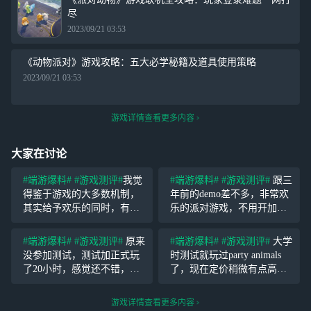
尽
2023/09/21 03:53
《动物派对》游戏攻略：五大必学秘籍及道具使用策略
2023/09/21 03:53
游戏详情查看更多内容
大家在讨论
#端游爆料#
#游戏测评#
我觉
#端游爆料#
#游戏测评#
跟三
得鉴于游戏的大多数机制，
年前的demo差不多，非常欢
其实给予欢乐的同时，有更
乐的派对游戏，不用开加速
好的奖励机制会让这个游戏
器，打击感很强（说的就是
更持续，毕竟，也不能一直
把别人打晕的那一下时
#端游爆料#
#游戏测评#
原来
#端游爆料#
#游戏测评#
大学
欢乐下去，会麻木，快乐之
停），傻不啦叽的小动物拿
没参加测试，测试加正式玩
时测试就玩过party animals
后还会有什么吸引我们继续
棒球棒锤别的傻不拉叽的小
了20小时，感觉还不错，目
了，现在定价稍微有点高，
玩下去？奖励，别着急搞商
动物。
前来看游戏里充钱皮肤元素
建议等打折，游戏内容还是
城
还是过多的，后期最好可以
挺欢乐的，有朋友玩的话游
游戏详情查看更多内容
饼干兑换猛兽钱钱，游戏比
戏性满分，毕竟是社交游