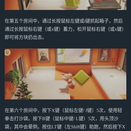
在第五个房间中，通过长按鼠标左键或i键抓起箱子，然后
通过长按鼠标右键（或x键）蓄力，松开鼠标右键（或x键）
即可将方块扔出去。
在第六个房间中，按下X键（鼠标左键/ J键）5次，使用轻
拳击打沙袋。按下B键（鼠标中键/ L键）5次，用头顶沙
袋，其中会晕倒。按住LT键（左Shift键）助跑，然后按下X