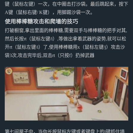
键（鼠标左键）一次，在中圈击打沙袋。最后跳起来，按下
A键（鼠标右键/ K键），用脚踢沙袋一次。
使用棒棒糖攻击和爬墙的技巧
打破橱窗,拿出里面的棒棒糖,需要双手与棒棒糖的把手对其,
然后长按rt（鼠标左键/i）,等做出拿着武器的姿势,就可以松
开rt（鼠标左键/i）了,使用棒棒糖用x（鼠标左键/j）攻击沙
袋3次,攻击完毕后,双击rt（只按f）扔掉武器
第七间屋子中，当你长按鼠标左键或者键盘上的i键抓住墙