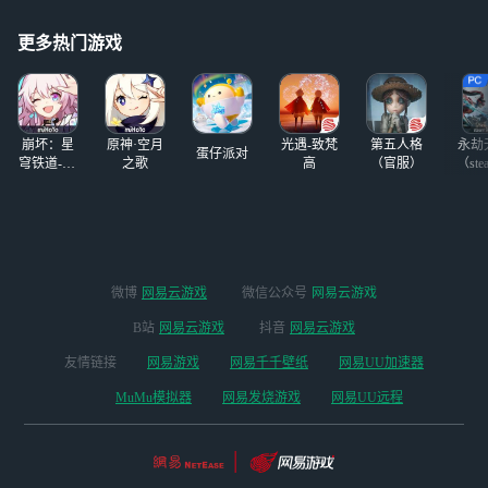
较新颖，跟朋友们一起玩欢
戏，派对游戏是多人游戏的
更多热门游戏
乐了几天
分支，来来去
崩坏：星
原神·空月
光遇-致梵
第五人格
永劫
蛋仔派对
穹铁道-4.4
之歌
高
（官服）
（ste
版本
微博
网易云游戏
微信公众号
网易云游戏
B站
网易云游戏
抖音
网易云游戏
友情链接
网易游戏
网易千千壁纸
网易UU加速器
MuMu模拟器
网易发烧游戏
网易UU远程