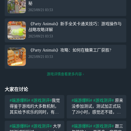
秘
2023/09/21 03:53
《Party Animals》新手全关卡通关技巧：游戏操作与
战略攻略详解
2023/09/21 03:53
《Party Animals》攻略：如何在糖果工厂获胜?
2023/09/21 03:53
游戏详情查看更多内容
大家在讨论
#端游爆料#
#游戏测评#
我觉
#端游爆料#
#游戏测评#
原来
得鉴于游戏的大多数机制，
没参加测试，测试加正式玩
其实给予欢乐的同时，有更
了20小时，感觉还不错，目
好的奖励机制会让这个游戏
前来看游戏里充钱皮肤元素
更持续，毕竟，也不能一直
还是过多的，后期最好可以
#端游爆料#
#游戏测评#
大学
#端游爆料#
#游戏测评#
跟三
欢乐下去，会麻木，快乐之
饼干兑换猛兽钱钱，游戏比