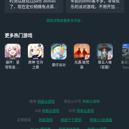
时测试就玩过party animals
年前的demo差不多，非常欢
后还会有什么吸引我们继续
较新颖，跟朋友们一起玩欢
了，现在定价稍微有点高，
乐的派对游戏，不用开加速
玩下去？奖励，别着急搞商
乐了几天
建议等打折，游戏内容还是
器，打击感很强（说的就是
城
挺欢乐的，有朋友玩的话游
把别人打晕的那一下时
游戏详情查看更多内容
戏性满分，毕竟是社交游
停），傻不啦叽的小动物拿
戏，派对游戏是多人游戏的
棒球棒锤别的傻不拉叽的小
更多热门游戏
分支，来来去
动物。
崩坏：星
原神·空月
光遇-致梵
第五人格
永劫
蛋仔派对
穹铁道-4.4
之歌
高
（官服）
（ste
版本
微博
网易云游戏
微信公众号
网易云游戏
B站
网易云游戏
抖音
网易云游戏
友情链接
网易游戏
网易千千壁纸
网易UU加速器