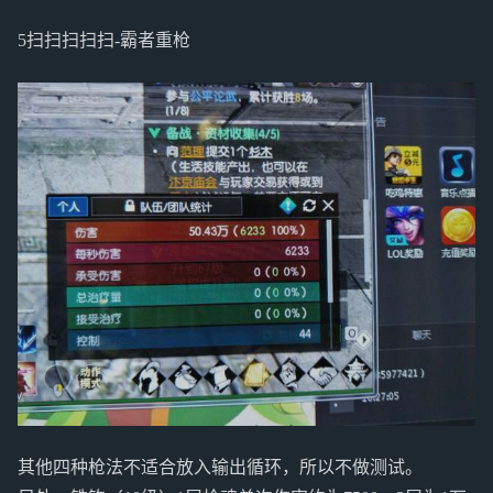
5扫扫扫扫扫-霸者重枪
其他四种枪法不适合放入输出循环，所以不做测试。