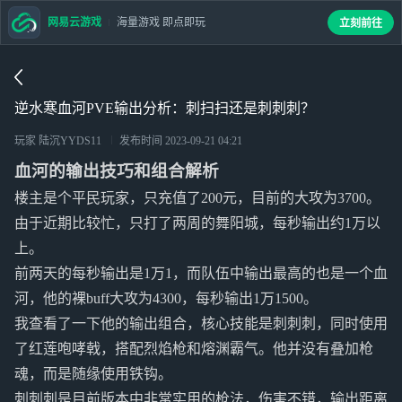
网易云游戏
海量游戏 即点即玩
立刻前往
逆水寒血河PVE输出分析：刺扫扫还是刺刺刺？
玩家 陆沉YYDS11
发布时间
2023-09-21 04:21
血河的输出技巧和组合解析
楼主是个平民玩家，只充值了200元，目前的大攻为3700。
由于近期比较忙，只打了两周的舞阳城，每秒输出约1万以
上。
前两天的每秒输出是1万1，而队伍中输出最高的也是一个血
河，他的裸buff大攻为4300，每秒输出1万1500。
我查看了一下他的输出组合，核心技能是刺刺刺，同时使用
了红莲咆哮戟，搭配烈焰枪和熔渊霸气。他并没有叠加枪
魂，而是随缘使用铁钩。
刺刺刺是目前版本中非常实用的枪法，伤害不错，输出距离