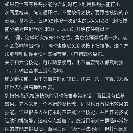
如果习惯带有铁钩技能的话,同时可以利用铁钩技能打出一
次两层枪魂。练习循环时，不要按得太快，要跟着技能的节
奏走。基本上，每隔0.5秒按一次键盘的1-3-3-1-3-3（刺扫技
能分别对应键盘的1和3）。从13时开始按住键盘上
的"s"键，这样每次按完133之后，角色会稍微后退一步，这
不会影响输出时间，同时也能避免多次按下扫技能。这个方
法能够帮助你更快地掌握节奏，0容错就依靠它。
关于扫六合技能，可以随意使用，也不需要每次都及时按
下，对输出基本上没有影响。
崩龙腿技能，由于其僵直时间较长，伤害一般，就算加入循
环也无法提高瞬秒伤害。
挑扫扫-旋风枪法技能的瞬时伤害非常不错，而且没有位移
效果。它本来是一个不错的叠枪魂、同时也具备输出效果的
技能。但是很多人在打本时不带挑这个技能，并且容易按成
连续的挑技能，这就有点尴尬了。感觉目前对于群怪非常好
用的技能是挑扫扫。血河血河，循环手法不同，但其他buff