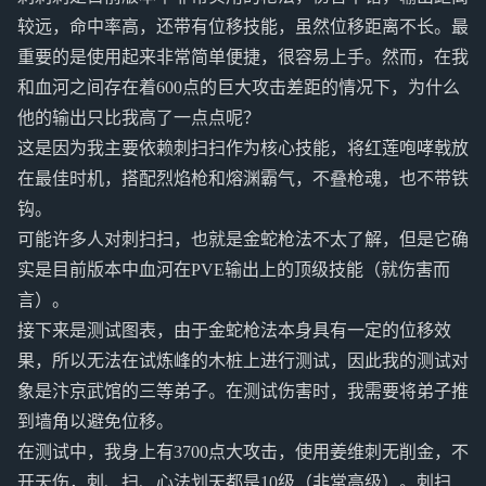
较远，命中率高，还带有位移技能，虽然位移距离不长。最
重要的是使用起来非常简单便捷，很容易上手。然而，在我
和血河之间存在着600点的巨大攻击差距的情况下，为什么
他的输出只比我高了一点点呢？
这是因为我主要依赖刺扫扫作为核心技能，将红莲咆哮戟放
在最佳时机，搭配烈焰枪和熔渊霸气，不叠枪魂，也不带铁
钩。
可能许多人对刺扫扫，也就是金蛇枪法不太了解，但是它确
实是目前版本中血河在PVE输出上的顶级技能（就伤害而
言）。
接下来是测试图表，由于金蛇枪法本身具有一定的位移效
果，所以无法在试炼峰的木桩上进行测试，因此我的测试对
象是汴京武馆的三等弟子。在测试伤害时，我需要将弟子推
到墙角以避免位移。
在测试中，我身上有3700点大攻击，使用姜维刺无削金，不
开天伤，刺、扫、心法划天都是10级（非常高级）。刺扫