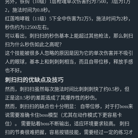
另外，铁钩（10级）1层枪魂单次伤害约为7500，3层为1万
2，施法时间为0.8秒。
红莲咆哮戟（11级）5下全中伤害为2万5，施法时间为2秒，
秒伤约为12500左右。
可以看出，刺扫扫的秒伤基本上能超过其他枪法，那么刺扫
扫为什么秒伤如此之高呢？
这个技能被很多人忽略的原因是因为它的单次伤害并不吸引
人的眼球，基本上和刺刺刺相当，而且自带位移，释放手感
也不好。
刺扫扫的优缺点及技巧
然而，刺扫扫虽然每次施法时间比刺刺刺快了约0.5秒，但
正是这0.5秒的差距造成了其爆炸性的秒伤。
然而，刺扫扫的缺点也十分明显： 自带位移，对于打boss来
说需要准确卡住boss模型（尤其在动作模式下更容易卡
住）。 需要贴着boss不断输出，适应环境要求较高。 刺扫
扫的节奏很难把握，容易按错技能，需要经过一定的练习才