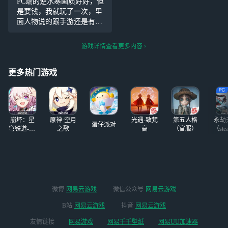
PC端的逆水寒画质好好，但
渠道你也找到那个
应。就是这样的。我现在就
是要钱，我就玩了一次，里
官服然后点进去加
好奇他那边到底有没有显示
面人物说的跟手游还是有区
载一下然后你点一
妈的今天上线来瞅瞅靠大变
别的，喜欢PC端的，但是没
下那个返回键然后
样。直
钱玩啊
游戏详情查看更多内容
它会出现一个活动
然后你点那个活动
你不要直接退出然
更多热门游戏
后你就会
崩坏：星
原神·空月
光遇-致梵
第五人格
永劫
蛋仔派对
穹铁道-4.4
之歌
高
（官服）
（ste
版本
微博
网易云游戏
微信公众号
网易云游戏
B站
网易云游戏
抖音
网易云游戏
友情链接
网易游戏
网易千千壁纸
网易UU加速器