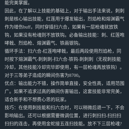
能完美掌握。
因此，在了解以上技能的基础上，对于输出手法来说，刺刺
刺是核心输出技能，红莲用于爆发输出，烈焰枪和熔渊霸气
作为增伤buff，同时穿插扫六合，如果有一层枪魂就放铁
钩，如果没有枪魂则不放铁钩。必备输出技能：刺、红莲咆
哮戟、烈焰枪、熔渊霸气、铁画银钩。
循环手法：扫六合-红莲咆哮戟，最后两段使用烈焰枪，同
时按下熔渊霸气-刺刺刺-扫六合-铁钩-刺刺刺（无视刺技能
冷却，其他技能冷却完毕即使用，有一层枪魂再放铁钩）。
对于三等弟子造成的瞬间伤害为8700。
优点：输出能力不错，操作简单直接，安全性高，适用范围
广。如果不追求过高的瞬间伤害输出，这套技能非常完美，
适合新手和不想费心思的玩家。
技巧：在使用刺技能和扫六合时，可以稍微后退一下，不会
影响输出。还可以根据需要微调位置，进行刺扫扫-扫扫扫
扫扫的连击，再使用金蛇接五连扫技能。放不下三层枪魂?