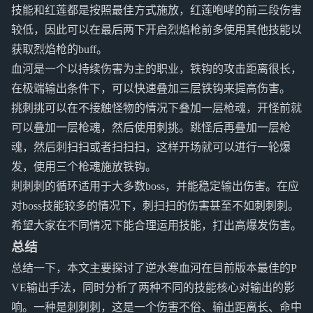
技能和红莲都是按照最佳方式施放，红莲咆哮的前三段伤害
较低，因此可以在最后两下开启烈焰枪前多使用其他技能以
获取烈焰枪的buff。
血河是一个以持续伤害为主的职业，铁钩的攻击距离很长，
在极端输出条件下，可以快速叠加三层铁钩来提高伤害。
挑刺挑可以在不接触怪物的情况下叠加一层枪魂，开怪前就
可以叠加一层枪魂，然后使用刺挑。跳怪后再叠加一层枪
魂，然后刺扫扫或者扫扫扫，这样开场就可以进行一轮爆
发，使用三个枪魂施放铁钩。
刺刺刺的循环适用于大多数boss，并能稳定输出伤害。在应
对boss技能较多的情况下，刺扫扫的伤害甚至不如刺刺刺。
希望大家在不同情况下能合理运用技能，打出高爆发伤害。
总结
总结一下，本文主要探讨了逆水寒血河在目前版本最佳的P
VE输出手法，同时分析了两种不同的技能核心对输出的影
响。一种是刺刺刺，这是一个伤害不俗、输出距离长、命中