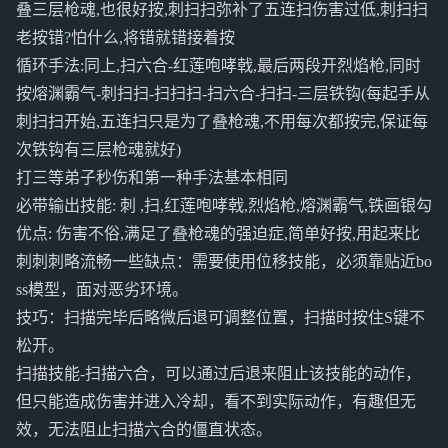
叠三层枪魂,也很好按,刺扫扫弥补了五连扫伤害过低,刺扫扫
老按错?怕什么,将错就错接着按
循环手法:同上,扫六合-红莲咆哮戟,最后两段开烈焰枪,同时
按熔渊霸气-刺扫扫-扫扫扫-扫六合-扫扫-三层铁钩(每起手从
刺扫扫开始,五连扫只是为了叠枪魂,不用每次都按完,保证每
次铁钩有三层枪魂就好)
打三等弟子秒伤和第一种手法基本相同
必带输出技能: 刺 ,扫,红莲咆哮戟,烈焰枪,熔渊霸气,铁画银勾
优点: 伤害不俗,满足了叠枪魂的强迫症,简单好按,用起来比
刺刺刺略流畅一些缺点：需要使用位移技能，必须靠贴近bo
ss模型，面对恶劣环境。
技巧：扫描完毕后略微后退可调整位置，扫描时按住S键不
松开。
扫描技能-扫描六合，可以通过后退来阻止该技能的动作，
但只能造成伤害并进入冷却，看不到实际动作，有趣但无
效，无法阻止扫描六合的僵直状态。