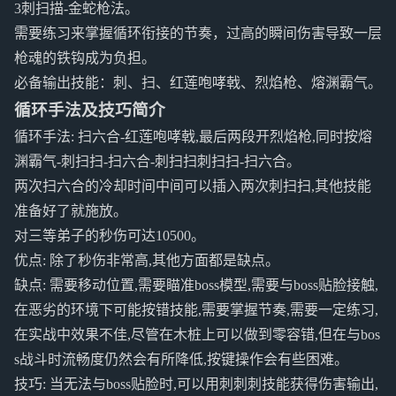
3刺扫描-金蛇枪法。
需要练习来掌握循环衔接的节奏，过高的瞬间伤害导致一层
枪魂的铁钩成为负担。
必备输出技能：刺、扫、红莲咆哮戟、烈焰枪、熔渊霸气。
循环手法及技巧简介
循环手法: 扫六合-红莲咆哮戟,最后两段开烈焰枪,同时按熔
渊霸气-刺扫扫-扫六合-刺扫扫刺扫扫-扫六合。
两次扫六合的冷却时间中间可以插入两次刺扫扫,其他技能
准备好了就施放。
对三等弟子的秒伤可达10500。
优点: 除了秒伤非常高,其他方面都是缺点。
缺点: 需要移动位置,需要瞄准boss模型,需要与boss贴脸接触,
在恶劣的环境下可能按错技能,需要掌握节奏,需要一定练习,
在实战中效果不佳,尽管在木桩上可以做到零容错,但在与bos
s战斗时流畅度仍然会有所降低,按键操作会有些困难。
技巧: 当无法与boss贴脸时,可以用刺刺刺技能获得伤害输出,