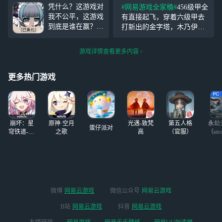
还是用电脑玩先行
卫武器。1999年正式亮相，2
凭什么？这游戏对
#网易游戏全家桶#
456级甲全
服。 什么时候才
000年被德军采用作制试。但
我不公平，这游戏
有直接起飞，穿着六级甲去
能出啊？
不知道如何改枪的士兵，这
到底是谁在赢？你
打新出的金字塔，木乃伊里
里就推荐这种极低
从讨厌老六到理解
面有大金直接起飞好吧成功
老六，最后成为了
撤离直接钻了好吧，赚了不
游戏详情查看更多内容
老六。热到一对探
知道多少大金已经箱了，拿
测球的玩家把我一
去卖卖了几千万
顿胖揍这游戏。太
更多热门游戏
不公平了。不公
平，我起六道被ak
3级弹穿，别人骑
五套六一枪爆头都
崩坏：星
原神·空月
光遇-致梵
第五人格
永劫
干，干
蛋仔派对
穹铁道-4.4
之歌
高
（官服）
（ste
版本
微博
网易云游戏
微信公众号
网易云游戏
B站
网易云游戏
抖音
网易云游戏