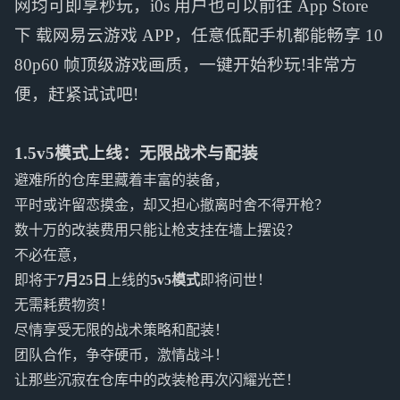
网均可即享秒玩，i0s 用户也可以前往 App Store
下 载网易云游戏 APP，任意低配手机都能畅享 10
80p60 帧顶级游戏画质，一键开始秒玩!非常方
便，赶紧试试吧!
1.5v5模式上线：无限战术与配装
避难所的仓库里藏着丰富的装备，
平时或许留恋摸金，却又担心撤离时舍不得开枪？
数十万的改装费用只能让枪支挂在墙上摆设？
不必在意，
即将于
7月25日
上线的
5v5模式
即将问世！
无需耗费物资！
尽情享受无限的战术策略和配装！
团队合作，争夺硬币，激情战斗！
让那些沉寂在仓库中的改装枪再次闪耀光芒！