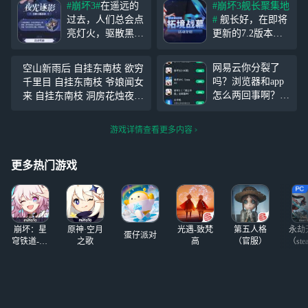
#崩坏3#
在遥远的
#崩坏3舰长聚集地
过去，人们总会点
#
舰长好，在即将
亮灯火，驱散黑夜
更新的7.2版本
中的恐惧。 舰长
中，将会开放全新
好，7.5版本将开
活动「拓境战
网易云你分裂了
空山新雨后 自挂东南枝 欲穷
启「夜光逐影」主
幕」，活动将会分
吗？浏览器和app
千里目 自挂东南枝 爷娘闻女
题活动。参与活动
两期开放共18个关
怎么两回事啊？害
来 自挂东南枝 洞房花烛夜
可获得奇迹☆魔法
卡，舰长完成关卡
得我玩次次搜索，
自挂东南枝 风萧萧兮易水寒
少女全新服装「魔
即可获得水晶、爱
app搜索里崩三官
壮士自挂东南枝 两个黄鹂鸣
法学院制服」、
因斯坦环磁机、超
游戏详情查看更多内容
服也不见了，还好
翠柳 白鹭自挂东南枝 人生在
「欺世棋局勋
导金属氢等奖励。
在广场里找到了。
世不称意
章」、水晶、根源
更多详细内容请
#原神4.3版本#
更多热门游戏
棱镜
崩坏：星
原神·空月
光遇-致梵
第五人格
永劫
蛋仔派对
穹铁道-4.4
之歌
高
（官服）
（ste
版本