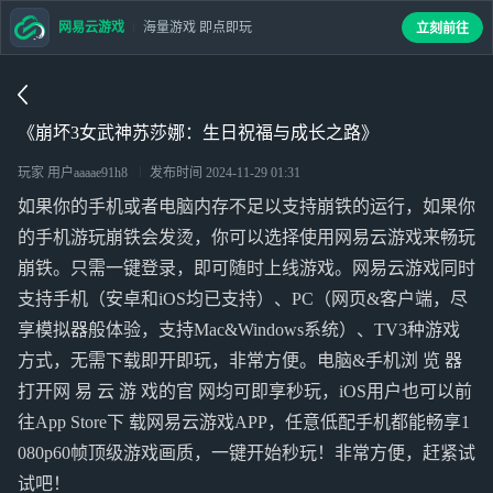
网易云游戏
海量游戏 即点即玩
立刻前往
《崩坏3女武神苏莎娜：生日祝福与成长之路》
玩家 用户aaaae91h8
发布时间
2024-11-29 01:31
如果你的手机或者电脑内存不足以支持崩铁的运行，如果你
的手机游玩崩铁会发烫，你可以选择使用网易云游戏来畅玩
崩铁。只需一键登录，即可随时上线游戏。网易云游戏同时
支持手机（安卓和iOS均已支持）、PC（网页&客户端，尽
享模拟器般体验，支持Mac&Windows系统）、TV3种游戏
方式，无需下载即开即玩，非常方便。电脑&手机浏 览 器
打开网 易 云 游 戏的官 网均可即享秒玩，iOS用户也可以前
往App Store下 载网易云游戏APP，任意低配手机都能畅享1
080p60帧顶级游戏画质，一键开始秒玩！非常方便，赶紧试
试吧！