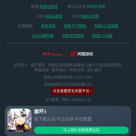
微博
网易云游戏
微信公众号
网易云游戏
B站
网易云游戏
抖音
网易云游戏
友情链接
网易游戏
网易千千壁纸
网易UU加速器
MuMu模拟器
网易发烧游戏
网易UU远程
公司简介
-
客户服务
-
网易云游戏隐私政策及儿童个人信息保护规则
-
网易游戏
-
联系我们
-
商务合作
-
加入我们
网易公司版权所有 ©1997-2026
网络游戏行业防沉迷自律公约
点击查看家长关爱平台 >
ICP备案：粤B2-20090191-18
崩坏3
免下载云玩/不占内存/不吃配置
马上领礼包和免费云玩