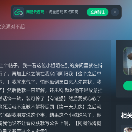
网易云游戏
海量游戏 即点即玩
立刻前往
共资源对不起
着上个帖子，我一看这位小姐姐在别的房间里就在辩
行了，再加上他之前在我房间阴阳我【这个之后单
声，】我就来气了，怕他颠倒黑白恶人先告状，我
了】然后他就一直辩解，还甩锅 就说他不是故意挂
然话锋一转，装可怜了【有证据】然后我就心软了
他死活就不道歉不解释惩罚【换一天头像】之后就
房间跟我朋友说这个事，结果这个小妹妹急了，你
相
骂我他说不让看皮肤就写公告上啊，【网图混淆概
拉黑了避雷这个人避雷】