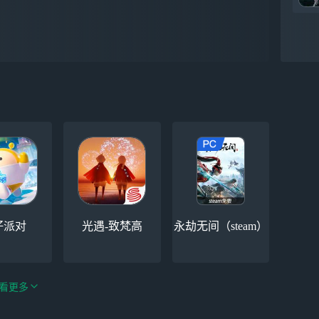
仔派对
光遇-致梵高
永劫无间（steam）
看更多