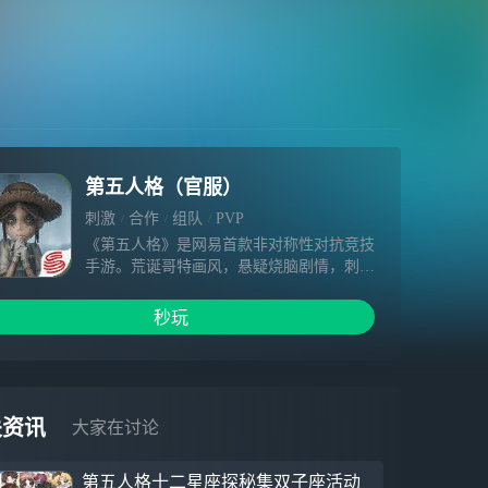
第五人格（官服）
刺激
合作
组队
PVP
《第五人格》是网易首款非对称性对抗竞技
手游。荒诞哥特画风，悬疑烧脑剧情，刺激
的1V4对抗玩法，都将给玩家带来全新的游
戏体验。玩家将扮演侦探奥尔菲斯，在收到
秒玩
一封神秘的委托信后，进入恶名昭著的庄园
调查一件失踪案。在进行证据调查过程中，
玩家扮演的奥尔菲斯将采用演绎法，对案情
进行回顾。在案情回顾时，玩家可以选择扮
演监管者或求生者，展开激烈的对抗。而在
关资讯
大家在讨论
调查的过程，无限接近事实时，却发现越来
越不可思议的真相。
第五人格十二星座探秘集双子座活动