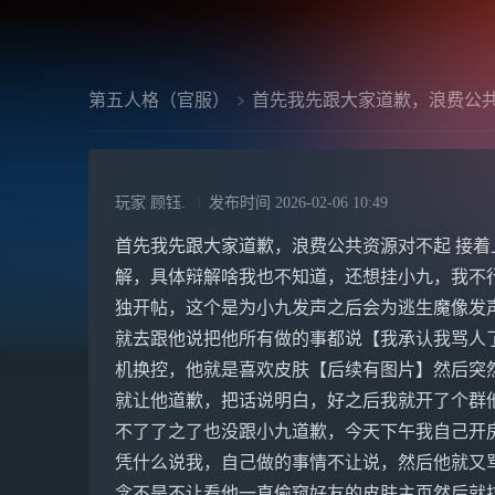
第五人格（官服）
首先我先跟大家道歉，浪费公
玩家 顾钰.
发布时间
2026-02-06 10:49
首先我先跟大家道歉，浪费公共资源对不起 接
解，具体辩解啥我也不知道，还想挂小九，我不
独开帖，这个是为小九发声之后会为逃生魔像发
就去跟他说把他所有做的事都说【我承认我骂人
机换控，他就是喜欢皮肤【后续有图片】然后突
就让他道歉，把话说明白，好之后我就开了个群
不了了之了也没跟小九道歉，今天下午我自己开
凭什么说我，自己做的事情不让说，然后他就又
念不是不让看他一直偷窥好友的皮肤主页然后就