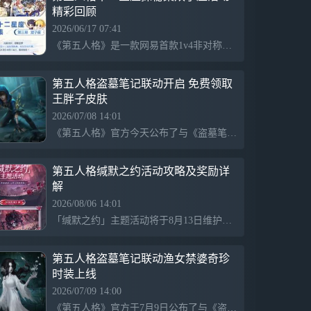
精彩回顾
2026/06/17 07:41
《第五人格》是一款网易首款1v4非对称竞技手游。2026年6月13日至14日，游戏举办了线下主题活动“欧利蒂丝庄园十二星座探秘集·双子座”，吸引了众多玩家参与。活动现场气氛热烈，角色cos演绎、趣味玩法和限定福利令访客流连忘返。通过完成任务，玩家可获赠多种星座主题纪念品。虽然双子座活动已圆满落幕，但更多星座活动正在筹备中，庄园大门始终为热爱者敞开。
第五人格盗墓笔记联动开启 免费领取
王胖子皮肤
2026/07/08 14:01
《第五人格》官方今天公布了与《盗墓笔记》的联动内容，第一弹将于7月16日上线，包含吴邪、张起灵和王胖子的奇珍时装及配套物品。玩家可通过活动任务免费领取渔女禁婆的奇珍时装，王胖子的皮肤也将在联动期间登录游戏后免费获得，此次联动受到了玩家的热烈欢迎。
第五人格缄默之约活动攻略及奖励详
解
2026/08/06 14:01
「缄默之约」主题活动将于8月13日维护后开启，带来新剧情玩法，完成任务可获得专属头像和动态表情等奖励。活动期间，商城和活动商店将上新高人气时装、随从和家具碎片，玩家可补齐之前错过的收藏。建议玩家在维护前下线以避免进度丢失，开服后第一时间完成日常任务和领取邮件补偿。
第五人格盗墓笔记联动渔女禁婆奇珍
时装上线
2026/07/09 14:00
《第五人格》官方于7月9日公布了与《盗墓笔记》的联动首弹【奇珍时装】渔女-禁婆的立绘效果，定于7月16日上线。该时装具有奇珍品质，设计风格阴森恐怖，包含一柄带彼岸花装饰的长杖和落泪特效，契合禁婆这一经典怪物形象。