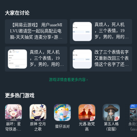
大家在讨论
真烦人，死人机
【网易云游戏】 用户aaaeMI
，三个表情，19
LVU邀请您一起玩高配云电
岁，男的，用的手
脑-天天抽奖 连麦分享+游戏
机是vivo手机100
控制，关注我，来网易云游
多块钱多块钱，拼
戏一起玩吧~ https://cg.163.co
真烦人，死人机
改了三个表情名字
多多上面买的，真
m?page=live&user_id=6
，三个表情，19
又重新改回三个表
的是笑死了，天天
岁，男的，用的手
情这个名字了还真
就知道打游戏，他
机是vivo手机100
以为认不出你了，
的steam账号才两
多块钱多块钱，拼
哟哟哟哟哟哟哟，
个游戏，天天只会
游戏详情查看更多内容
多多上面买的，真
死人机那咋了？你
玩别人的steam账
的是笑死了，天天
破防了吗？真的是
号，
就知道打游戏，他
笑死了三个表情男
更多热门游戏
的steam账号才两
的19年龄，把笑死
个游戏，天天只会
你的性别还知道，
玩别人的steam账
改回来改成男的，
号，
那真的是笑死了你
崩坏：星
原神·空月
光遇-致梵
第五人格
永劫
还知道
蛋仔派对
穹铁道-4.4
之歌
高
（官服）
（ste
版本