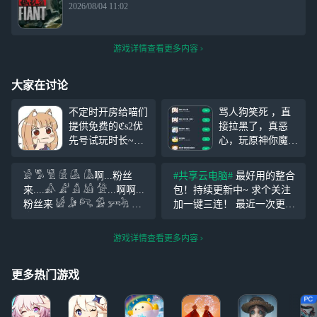
2026/08/04 11:02
游戏详情查看更多内容
大家在讨论
不定时开房给喵们
骂人狗笑死 ，直
提供免费的ℭs2优
接拉黑了，真恶
先号试玩时长~拥
心，玩原神你魔怔
有蓝牙键鼠可连接
了吗？，天天玩原
云电脑的喵可包房
神魔证人急了急了
𓀂 𓀄 𓀅 𓀆 𓀇 𓀈啊...粉丝
#共享云电脑#
最好用的整合
~ 本号有3个女探
急了急了，笑死，
来....𓀉 𓀊 𓀋 𓀌 𓀍...啊啊...
包！持续更新中~ 求个关注
员皮肤~ 规则~:①
乐子，急了急了急
粉丝来 𓀎 𓀏 𓀐 𓀑 𓀒𓀓 𓀔
加一键三连！ 最近一次更新
上麦的喵轮流玩，
了急了急了，笑死
𓀕 𓀖 𓀗啊啊....粉丝从四面八
整合包是 【2025年】不用担
该回合输了的喵就
了 ，玩原神的魔
方来... 听我说 谢谢你 因为有
心，就是最新的！直接下载
游戏详情查看更多内容
给下一位喵玩，该
怔了人， ，笑
你 温暖了四季
就好了 拿了资源就给个关注
回合赢了就继续
死！玩原神就是
吧，绝对是全网最好的整合
玩，如果这局游戏
更多热门游戏
包~ 拿完不会用