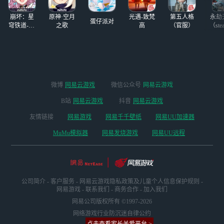
崩坏：星
原神·空月
光遇-致梵
第五人格
永劫
蛋仔派对
穹铁道-4.4
之歌
高
（官服）
（ste
版本
微博
网易云游戏
微信公众号
网易云游戏
B站
网易云游戏
抖音
网易云游戏
友情链接
网易游戏
网易千千壁纸
网易UU加速器
MuMu模拟器
网易发烧游戏
网易UU远程
公司简介
-
客户服务
-
网易云游戏隐私政策及儿童个人信息保护规则
-
网易游戏
-
联系我们
-
商务合作
-
加入我们
网易公司版权所有 ©1997-2026
网络游戏行业防沉迷自律公约