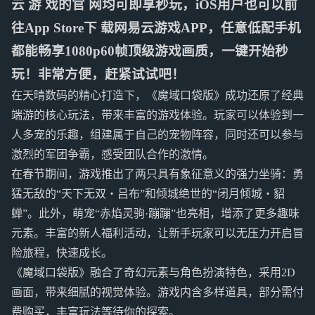
云 游 戏的官 网均可即享秒玩，iOS用户也可以前
往App Store下 载网易云游戏APP，任意低配手机
都能畅享1080p60帧顶级游戏画质，一键开始秒
玩！非常方便，赶紧试试吧！
在天晴数码的精心打造下，《魔域口袋版》成功还原了经典
端游的核心玩法，带来丰富的游戏体验。玩家可以体验到一
人多宠的乐趣，组建属于自己的宠物阵容，同时还可以参与
激烈的军团争霸，感受团队合作的激情。
在春节期间，游戏推出了两只具有象征意义的强力坐骑：勇
猛无敌的“天下无双・吕布”和倾城绝世的“闭月倾城・貂
蝉”。此外，萌宠“赤焰灵驹·蹦蹦”也亮相，增添了更多趣味
元素。丰富的新人福利活动，让新手玩家可以无压力开启冒
险旅程，快速成长。
《魔域口袋版》融合了奇幻元素与角色扮演特色，采用2D
画面，带来细腻的视觉体验。游戏内含多样道具，部分需付
费购买，丰富玩法等待你的探索。