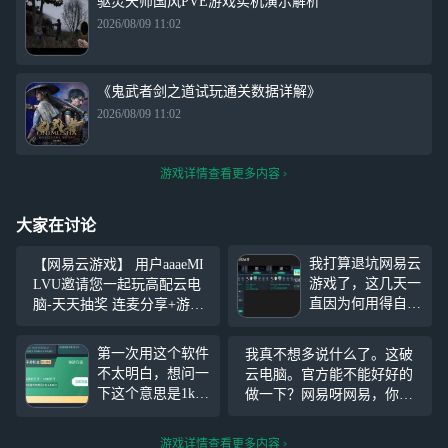
驱灵天师国风PVE游戏实机演示解析
2026/08/09 11:02
《鬼武者剑之道试玩通关数据详解》
2026/08/09 11:02
游戏详情查看更多内容
大家在讨论
我打算退坑网易云
【网易云游戏】 用户aaaeMI
游戏了，这几天一
LVU邀请您一起玩高配云电
直因为何用得自己
脑-天天抽奖 连麦分享+游戏
取的名字来一起玩
控制，关注我，来网易云游
会产生一些不好的
戏一起玩吧~ https://cg.163.co
第一次用这个软件
我真不想多说什么了。这破
心理，我也同时被
m?page=live&user_id=6
不太明白，想问一
云电脑。官方能不能好好的
系统封号过，在这
下这个意思是1k云
做一下？网易呀网易，你这
5年后甚至以后，
币10月3日没使用
么大一个破公司。能不能好
总有一天会离开很
也会消失吗 麻烦
好做一下？明明网络速度很
长时间的，我曾经
游戏详情查看更多内容