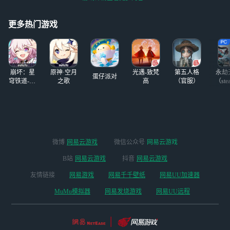
解答了谢谢><…！
快，没有一点延迟。结果他
玩的游戏都是从网
就是要重新连接。我是真无
易云游戏的推荐里
更多热门游戏
语，谁懂？Boss打到残血，
入坑的，
马上
崩坏：星
原神·空月
光遇-致梵
第五人格
永劫
蛋仔派对
穹铁道-4.4
之歌
高
（官服）
（ste
版本
微博
网易云游戏
微信公众号
网易云游戏
B站
网易云游戏
抖音
网易云游戏
友情链接
网易游戏
网易千千壁纸
网易UU加速器
MuMu模拟器
网易发烧游戏
网易UU远程