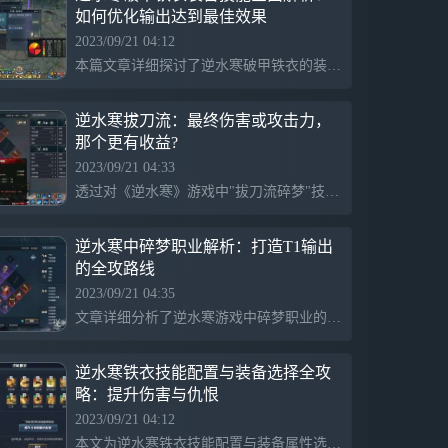
如何优化输出达到最佳效果
2023/09/21 04:12
本篇文章详细探讨了逆水寒破甲铁衣的装备技能选择，包括职业定位、装备选择、技能顺序及细节分享四个方面。作者指出铁衣在团本和逆水寒中的生存环境其实并不被玩家所诟病，而且铁衣的输出能力并不会拖累团队。作者用自己的实战经验证明了铁衣在具备合理装备和技能选择的情况下，可以达到相当高的伤害输出，从而达到不拖团队后腿的目的。
逆水寒拔刀流：最终伤害或攻击力，
那个更有收益?
2023/09/21 04:33
透过对《逆水寒》游戏中"拔刀流碎梦"技能伤害进行了五次测试，发现1点最终伤害近似等于3点最大攻击。实验结果指出，最终伤害无视防御，在高防御的Boss副本中实际效果超过测试结果。对比不同功力和最终伤害的测试，闪起手等输出手法同样影响伤害结果。因此，选择最终伤害词条有着不错的收益。
逆水寒中碎梦职业解析：打造T1输出
的全攻路线
2023/09/21 04:35
文章详细分析了逆水寒游戏中碎梦职业的定位、优劣势以及游戏策略。碎梦是一个高风险、高输出、防御力较弱的职业，需要玩家有良好的操作反应和装备累积。脆弱的防御力使其在大型游戏中容易阵亡。其高输出性能让玩家在掌握技能和机制之后，获得极高满足和快感。本文还给出了游戏初期的具体建议，例如优先弄好技能、戒指、手镯、项链和武器等装备，以及如何选择并合成首饰等。
逆水寒铁衣技能配置与装备选择全攻
略：提升伤害与仇恨
2023/09/21 04:12
本文为逆水寒铁衣技能配置与装备属性选择攻略，首先介绍了具有攒怒气、伤害、高仇恨以及位移等特性的武器技能，如无影拳、炼火拳、旋风腿等。然后，也指出了一些在特定环境下可能有用但通常情况下效果不理想的可选技能，例如开山拳、裂地斩和升龙拳。再者，提及了职业技能中的必备技能，如狮吼和怒威不动等，它们能带来嘲讽、减伤和保护队伍的效果。总的来说，本文针对铁衣bd的技能配置提供了全面的解析与推荐。