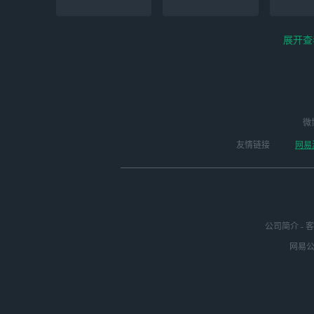
展开查
云电脑-Steam夏促
逆水寒
微
永劫无间（steam）
启动
版本
友情链接
网易
公司简介
-
客
网易公司
绝区零-周年庆（手
未定事件簿
崩
游排队可先前往端
游游玩）