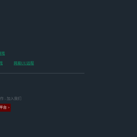
游戏
戏
网易UU远程
作
-
加入我们
台 >