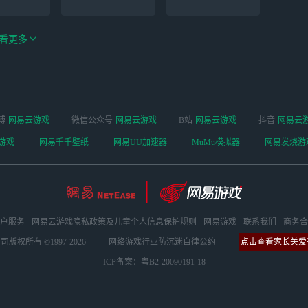
看更多
手游（全新
博
网易云游戏
微信公众号
网易云游戏
B站
网易云游戏
抖音
网易云
云手机
阴阳师
开启 ）
游戏
网易千千壁纸
网易UU加速器
MuMu模拟器
网易发烧游
户服务
-
网易云游戏隐私政策及儿童个人信息保护规则
-
网易游戏
-
联系我们
-
商务合
版权所有 ©1997-2026
网络游戏行业防沉迷自律公约
点击查看家长关爱平
ICP备案：粤B2-20090191-18
坏3
明日方舟
超凡先锋