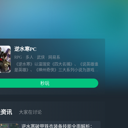
逆水寒PC
RPG
多人
武侠
网易系
《逆水寒》以温瑞安《四大名捕》、《说英雄谁
是英雄》、《神州奇侠》三大系列小说为游戏背
景，讲述北宋末年一段惨烈的大追捕，并牵扯出
江湖恩怨、朝堂纷争、帮派仇杀、感情纠葛、市
秒玩
井百态等北宋生活画卷。
关资讯
大家在讨论
逆水寒破甲铁衣装备技能全面解析：