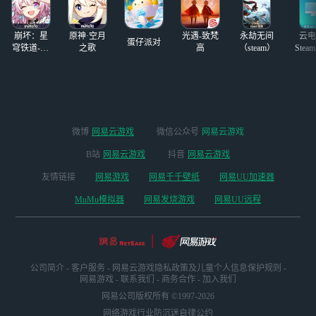
就在前面盯着我。
p5
#同人创作#
参考
p6 遮半张脸鬼
崩坏：星
原神·空月
光遇-致梵
永劫无间
云电
蛋仔派对
穹铁道-4.4
之歌
高
（steam）
Stea
版本
启
微博
网易云游戏
微信公众号
网易云游戏
B站
网易云游戏
抖音
网易云游戏
友情链接
网易游戏
网易千千壁纸
网易UU加速器
MuMu模拟器
网易发烧游戏
网易UU远程
公司简介
-
客户服务
-
网易云游戏隐私政策及儿童个人信息保护规则
-
网易游戏
-
联系我们
-
商务合作
-
加入我们
网易公司版权所有 ©1997-2026
网络游戏行业防沉迷自律公约