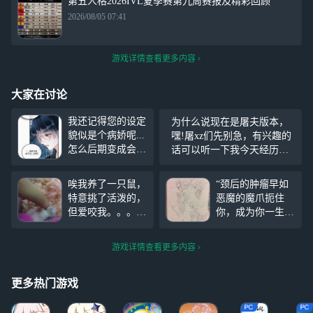
第五人格2026IVL夏季赛第九周赛报及精彩回顾
2026/08/05 07:41
游戏详情查看更多内容
大家在讨论
我还记得您的设定
为什么说现在是屠夫版本，
貌似是个病娇呢...
嘿!屠xz们先别急，有兴趣的
怎么后期变成会装
话可以听一下我今天经历的
可怜还是个妙妙控
事情 问大家一个问题，大家
了...还是拒同担的
玩人类有被压力过不 一局训
唉我养了一只鼠，
“颈后的肿瘤早如
那种...os我绝对不
练四人玩法救完一挂咒术后
特意挑了活泼的，
恶魔的魔爪扼住
会告诉你我边看边
保人过程被击倒，拉拉：XX
但爱咬我。。。爱
你，成为你一生的
排第五人格排位结
X躲好别被发现~XXX
哭鬼真的很好玩，
桎梏” （os文案是
果太好看了不小心
你们所有人打爱哭
早就想好了，因为
点到取消排位了
游戏详情查看更多内容
鬼去 p4只是我食
画的时候感觉肿瘤
物了，还有一把我
像手指在掐渔的脖
被嗦的很惨。。。
子，没有恶意，我
更多热门游戏
盲女我刚要牵呢，
单纯不太会表达）
抬头一看击球勘探
渔女，想画的还剩