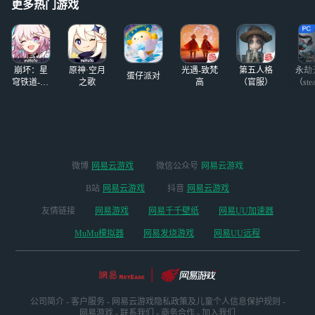
更多热门游戏
最
崩坏：星
原神·空月
光遇-致梵
第五人格
永劫
蛋仔派对
穹铁道-4.4
之歌
高
（官服）
（ste
版本
微博
网易云游戏
微信公众号
网易云游戏
B站
网易云游戏
抖音
网易云游戏
友情链接
网易游戏
网易千千壁纸
网易UU加速器
MuMu模拟器
网易发烧游戏
网易UU远程
公司简介
-
客户服务
-
网易云游戏隐私政策及儿童个人信息保护规则
-
网易游戏
-
联系我们
-
商务合作
-
加入我们