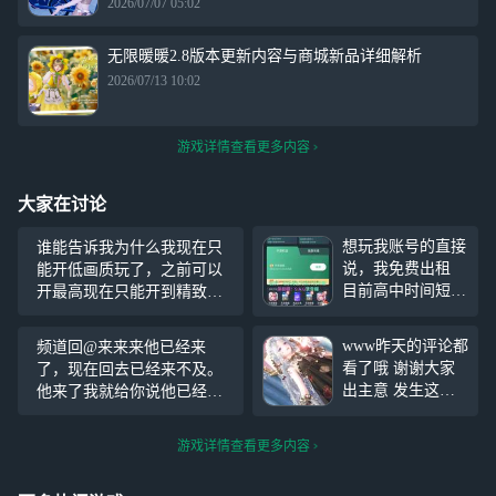
2026/07/07 05:02
无限暖暖2.8版本更新内容与商城新品详细解析
2026/07/13 10:02
游戏详情查看更多内容
大家在讨论
想玩我账号的直接
谁能告诉我为什么我现在只
说，我免费出租
能开低画质玩了，之前可以
目前高中时间短，
开最高现在只能开到精致而
所以自己能将账号
且精致延迟还特高只能开最
送给你们玩 限制
低了，但是我其他游戏都能
www昨天的评论都
频道回@来来来他已经来
要求：未成年人不
正常开高画质流畅玩，新版
看了哦 谢谢大家
了，现在回去已经来不及。
行，因为你也有学
本刚开一样还能开最高，这
出主意 发生这种
他来了我就给你说他已经来
业 有意者私聊 可
几天就不行了
事情主播真的微碎
啦。他已经来了，不懂自己
以动房间卡 可以
不过有暖暖和大家
总感觉没力气。lz9咯了
玩自己的游戏 随
游戏详情查看更多内容
的陪伴 恢复满血
便帮我玩玩我的游
了哦
#无限暖暖#
戏（无限暖暖）