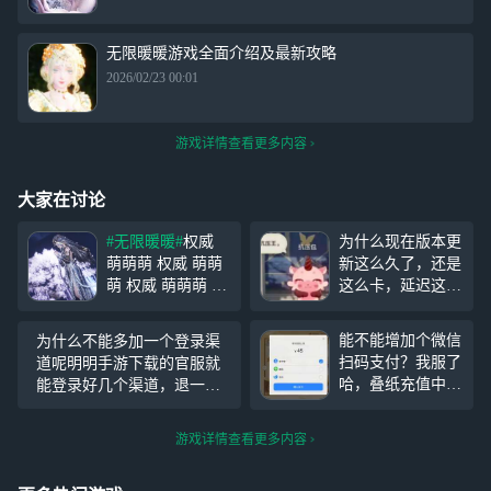
无限暖暖游戏全面介绍及最新攻略
2026/02/23 00:01
游戏详情查看更多内容
大家在讨论
#无限暖暖#
权威
为什么现在版本更
萌萌萌 权威 萌萌
新这么久了，还是
萌 权威 萌萌萌 权
这么卡，延迟这么
威 萌萌萌 权威 萌
高啊？而且画质糊
萌萌 权威 萌萌萌
的一批，之前画质
能不能增加个微信
为什么不能多加一个登录渠
权威 萌萌萌 权威
还能开极致的现在
扫码支付？我服了
道呢明明手游下载的官服就
萌萌萌 权威 萌萌
只能调到精致……
哈，叠纸充值中心
能登录好几个渠道，退一万
萌 权威 萌萌萌 权
受不了了
根本没有滑冰场这
步讲都是官服吧为什么不能
威 萌萌萌 权威 萌
个礼包，手机云玩
多几个登录方式？
#无限暖暖
萌萌 权威 萌萌萌
游戏详情查看更多内容
里点微信支付显示
#
未安装，点支付宝