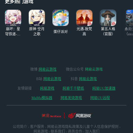
支付前面还没事，
更多热门游戏
后面一直崩这个弹
窗，支付老失败，
你想干啥叠纸？这
次真忍无可忍了
崩坏：星
原神·空月
光遇-致梵
第五人格
永劫
受够了叠
蛋仔派对
穹铁道-4.4
之歌
高
（官服）
（ste
版本
微博
网易云游戏
微信公众号
网易云游戏
B站
网易云游戏
抖音
网易云游戏
友情链接
网易游戏
网易千千壁纸
网易UU加速器
MuMu模拟器
网易发烧游戏
网易UU远程
公司简介
-
客户服务
-
网易云游戏隐私政策及儿童个人信息保护规则
-
网易游戏
-
联系我们
-
商务合作
-
加入我们