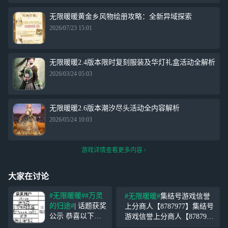
无限暖暖黄金乡风物绘册攻略：全新异域探索
2026/07/23 15:01
无限暖暖2.4版本限时复刻服装及华灯礼盒活动全解析
2026/03/24 05:03
无限暖暖2.6版本潮汐尽头活动全内容解析
2026/05/24 10:03
游戏详情查看更多内容
大家在讨论
#无限暖暖#
#万灵
#无限暖暖#
集结号游戏信誉
的归途#
| 话题获奖
上分商人【8787977】集结号
公示 恭喜以下幸
游戏信誉上分商人【878797
运儿在
#万灵的归
7】集结号游戏信誉上分商人