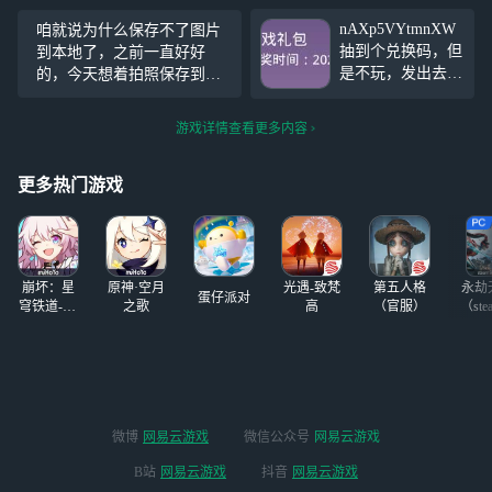
途#
活动中，获得
【8787977】集结号游戏信誉
nAXp5VYtmnXW
咱就说为什么保存不了图片
云云送上的特别奖
上分商人【8787977】集结号
抽到个兑换码，但
到本地了，之前一直好好
励！ 云云将会通
游戏信誉上分商人【87
是不玩，发出去给
的，今天想着拍照保存到本
过私信发奖，敬请
别人用吧，记得评
地，一直说啥外部存储啥
留意！ 如无法查
论（明天瓦生日阔
的，真无语了
收私信，请在评论
游戏详情查看更多内容
以祝瓦生日快乐嘛
区告知云云~
#无
>O<）
限暖暖#
2.
更多热门游戏
崩坏：星
原神·空月
光遇-致梵
第五人格
永劫
蛋仔派对
穹铁道-4.4
之歌
高
（官服）
（ste
版本
微博
网易云游戏
微信公众号
网易云游戏
B站
网易云游戏
抖音
网易云游戏