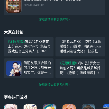
2026/06/14 05:02
游戏详情查看更多内容
大家在讨论
#无限暖暖#
集结号游戏信誉
【网易云游戏】 预约《无限
上分商人【8787977】集结号
暖暖》2.2版本，抽取648R&
游戏信誉上分商人【878797
暖暖周边等大奖！ 快前往网
7】集结号游戏信誉上分商人
易云游戏参与预约抽奖吧~ ht
【8787977】集结号游戏信誉
tps://cloudgame.webapp.163.co
借朋友号搭衣服拍
#无限暖暖#
吗6【法罗女士
上分商人【8787977】集结号
m/reservation/
的几张照片都米米
该怎么玩？当然是越多越好
游戏信誉上分商人【87
都宝宝，你是一个
玩！ (吸溜~)-哔哩哔哩】 htt
蔓越莓小蛋糕暖暖
ps://b23.tv/LYP7CrW
暖暖暖暖暖暖暖暖
游戏详情查看更多内容
更多热门游戏