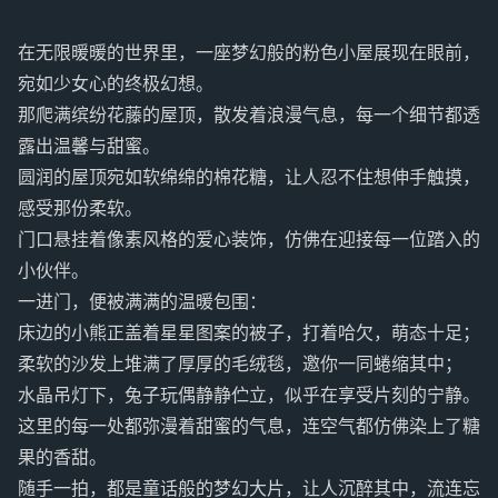
在无限暖暖的世界里，一座梦幻般的粉色小屋展现在眼前，
宛如少女心的终极幻想。
那爬满缤纷花藤的屋顶，散发着浪漫气息，每一个细节都透
露出温馨与甜蜜。
圆润的屋顶宛如软绵绵的棉花糖，让人忍不住想伸手触摸，
感受那份柔软。
门口悬挂着像素风格的爱心装饰，仿佛在迎接每一位踏入的
小伙伴。
一进门，便被满满的温暖包围：
床边的小熊正盖着星星图案的被子，打着哈欠，萌态十足；
柔软的沙发上堆满了厚厚的毛绒毯，邀你一同蜷缩其中；
水晶吊灯下，兔子玩偶静静伫立，似乎在享受片刻的宁静。
这里的每一处都弥漫着甜蜜的气息，连空气都仿佛染上了糖
果的香甜。
随手一拍，都是童话般的梦幻大片，让人沉醉其中，流连忘