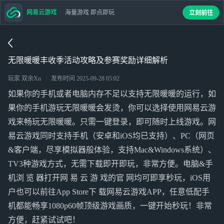
网易云游戏
海量游戏 即点即玩
立刻前往
无限暖暖丰收季活动攻略及参赛奖励详细解析
玩家 双余Xn
发布时间
2025-09-28 05:02
如果你的手机或者电脑内存不足以支持无限暖暖的运行，如
果你的手机游玩无限暖暖会发烫，你可以选择使用网易云游
戏来畅玩无限暖暖。只需一键登录，即可随时上线游戏。网
易云游戏同时支持手机（安卓和iOS均已支持）、PC（网页
&客户端，尽享模拟器般体验，支持Mac&Windows系统）、
TV3种游戏方式，无需下载即开即玩，非常方便。电脑&手
机浏 览 器打开网 易 云 游 戏的官 网均可即享秒玩，iOS用
户也可以前往App Store下 载网易云游戏APP，任意低配手
机都能畅享1080p60帧顶级游戏画质，一键开始秒玩！非常
方便，赶紧试试吧！