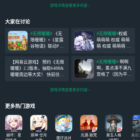
游戏详情查看更多内容
大家在讨论
#无限暖暖#
《无
#无限暖暖#
权威
限暖暖》×《星露
萌萌萌 权威 萌萌
谷物语》联动PV
萌 权威 萌萌萌 权
和暖暖、大喵一起
威 萌萌萌 权威 萌
欢迎来自远方的客
萌萌 权威 萌萌萌
#无限暖暖#
啊啊
【网易云游戏】 预约《无限
人吧 (๑╹ヮ╹๑)ﾉ
权威 萌萌萌 权威
啊，差点凑不满九
暖暖》2.2版本，抽取648R&
>>参与联动逸事任
萌萌萌 权威 萌萌
宫格了（因为平时
暖暖周边等大奖！ 快前往网
务「星星带来新朋
萌 权威 萌萌萌 权
拍的少）然后拿了
易云游戏参与预约抽奖吧~ ht
友」，搭配师们可
威 萌萌萌 权威 萌
一张开服拍的凑数
tps://cloudgame.webapp.163.co
免费获得限定家具
萌萌 权威 萌萌萌
游戏详情查看更多内容
啊（最后一张）
m/reservation/
「留声鸡」和3星
（这个pc端和手机
联动
端还是很明显吧，
更多热门游戏
才发现这个排版是
把唯一的竖屏给围
起来了哈哈哈）
暖暖，暖暖，你怎
崩坏：星
原神·空月
光遇-致梵
第五人格
永劫
么
蛋仔派对