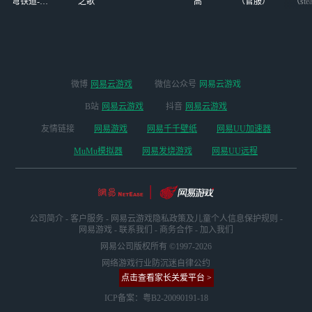
穹铁道-4.4
之歌
高
（官服）
（ste
版本
微博
网易云游戏
微信公众号
网易云游戏
B站
网易云游戏
抖音
网易云游戏
友情链接
网易游戏
网易千千壁纸
网易UU加速器
MuMu模拟器
网易发烧游戏
网易UU远程
公司简介
-
客户服务
-
网易云游戏隐私政策及儿童个人信息保护规则
-
网易游戏
-
联系我们
-
商务合作
-
加入我们
网易公司版权所有 ©1997-2026
网络游戏行业防沉迷自律公约
点击查看家长关爱平台 >
ICP备案：粤B2-20090191-18