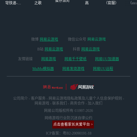
蛋仔派对
穹铁道-4.4
之歌
高
（官服）
（ste
版本
微博
网易云游戏
微信公众号
网易云游戏
B站
网易云游戏
抖音
网易云游戏
友情链接
网易游戏
网易千千壁纸
网易UU加速器
MuMu模拟器
网易发烧游戏
网易UU远程
公司简介
-
客户服务
-
网易云游戏隐私政策及儿童个人信息保护规则
-
网易游戏
-
联系我们
-
商务合作
-
加入我们
网易公司版权所有 ©1997-2026
网络游戏行业防沉迷自律公约
点击查看家长关爱平台 >
ICP备案：粤B2-20090191-18