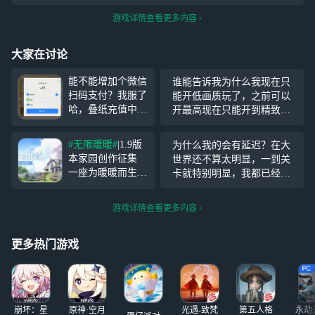
游戏详情查看更多内容
大家在讨论
能不能增加个微信
谁能告诉我为什么我现在只
扫码支付？我服了
能开低画质玩了，之前可以
哈，叠纸充值中心
开最高现在只能开到精致而
根本没有滑冰场这
且精致延迟还特高只能开最
个礼包，手机云玩
低了，但是我其他游戏都能
#无限暖暖#
|1.9版
为什么我的会有延迟？在大
里点微信支付显示
正常开高画质流畅玩，新版
本家园创作征集
世界还不算太明显，一到关
未安装，点支付宝
本刚开一样还能开最高，这
一座为暖暖而生的
卡就特别明显，我都已经跳
支付前面还没事，
几天就不行了
心形岛屿，正在云
了，还得隔一会儿才能跳，
后面一直崩这个弹
间悄然建成温暖的
网络都是好的，延迟怎么这
窗，支付老失败，
游戏详情查看更多内容
家园。 无限暖暖
么严重？
你想干啥叠纸？这
全新「家园玩法」
次真忍无可忍了
9月2日正式开启！
更多热门游戏
受够了叠
和云云分享你建造
的家园作品吧！
作品要求：进入
《无限暖暖》
崩坏：星
原神·空月
光遇-致梵
第五人格
永劫