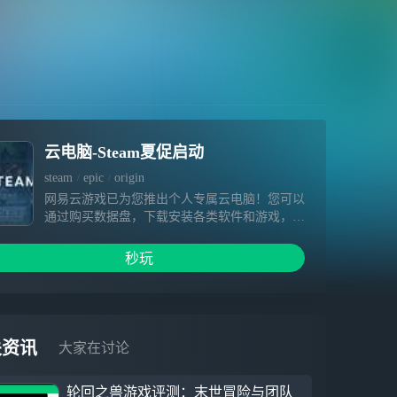
云电脑-Steam夏促启动
steam
epic
origin
网易云游戏已为您推出个人专属云电脑！您可以
通过购买数据盘，下载安装各类软件和游戏，相
关内容在数据盘有效期内不会被清空。超高云端
配置、极快下载速度、畅快游戏体验等着您～
秒玩
1.硬件不受限，提供免费加速&挂机，3A大作一
点就开 2.你专属云端电脑设备，可自由安装游
戏，为您保留数据 3.手机变电脑，随时随地手
机玩端游
关资讯
大家在讨论
轮回之兽游戏评测：末世冒险与团队