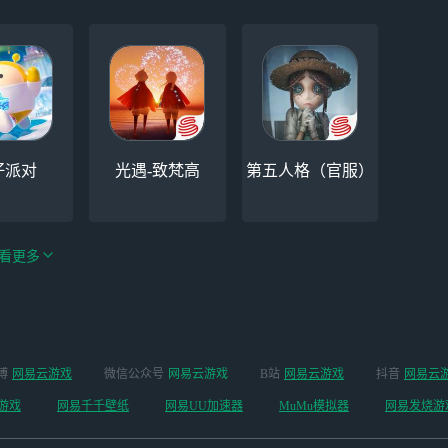
仔派对
光遇-致梵高
第五人格（官服）
看更多
绝区零-周年庆（手
博
网易云游戏
微信公众号
网易云游戏
B站
网易云游戏
抖音
网易云
手机
阴阳师
游排队可先前往端
游戏
网易千千壁纸
网易UU加速器
MuMu模拟器
网易发烧游
游游玩）