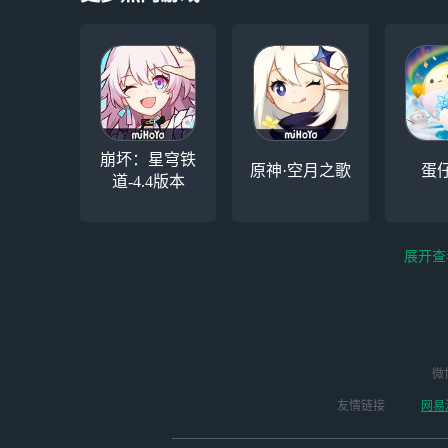
崩坏：星穹铁
原神·空月之歌
蛋
道-4.4版本
展开查
逆水寒手游（全新
微
永劫无间（steam）
云
版本开启 ）
友情链接
网易