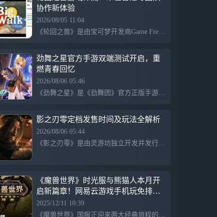
协作新体验
2026/08/05 11:04
《轮回之兽》是由宝可梦开发商Game Freak推出的首款写实风格动作角色扮演游戏，设定在公元4026年的末世日本。游戏以其独特的背景和狼伙伴吸引玩家，但M站评分73和IGN的6分反馈显示，尽管创意出色，战斗系统和BOSS战表现却让人失望，整体体验未能跟上期待。
劲舞之星官方手游双端测试开启，重
燃青春回忆
2026/08/06 05:46
《劲舞之星》是《劲舞团》官方正版手游，今日开启限号删档测试，支持安卓和iOS平台，至8月13日结束。游戏传承经典音乐与舞蹈，便捷的移动端体验让玩家随时重返舞台，感受青春回忆。核心玩法上，玩家可精准跟随节拍，挑战高分，拥有优化的操作手感和新手引导，适合新老玩家一同参与。
影之刃零定档发售时间及玩法全解析
2026/08/06 05:44
《影之刃零》是由灵游坊独立开发并发行的武侠动作游戏，定于10月29日登录PC与PS5双平台。玩家将扮演一位重伤剑客，在仅有66天的生存时间内探索江湖真相，揭开武林阴谋。游戏预售于8月12日开启，官方发布了售价、硬件配置及11分钟的新实机演示，吸引了海外玩家的高度关注与讨论。
《魔兽世界》时光服与熊猫人本月开
启新篇章！网易云游戏手机玩免排队
免下载送月卡点卡！
2025/12/11 10:39
《魔兽世界》国服正迎来两大经典旅程的重磅回归。备受期待的 “泰坦重铸服务器「时光」” 已于 11月18日正式上线，并将于 12月11日维护后 实施新一轮职业平衡调整。与此同时，充满东方魅力的 “熊猫人之谜”怀旧服 也将于 12月16日正式上线，为广大玩家敞开潘达利亚的大门。 免排队手机玩！全新内容等你来体验！现已开启免费角色转移服务，用【网易云游戏】云电脑，免下载不占内存，不吃配置，一键登录，参与平台活动还能免费抽取魔兽世界90天游玩时长（价值225元）。